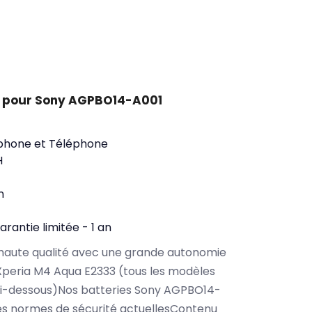
t pour Sony AGPBO14-A001
phone et Téléphone
H
n
arantie limitée - 1 an
haute qualité avec une grande autonomie
peria M4 Aqua E2333 (tous les modèles
ci-dessous)Nos batteries Sony AGPBO14-
es normes de sécurité actuellesContenu