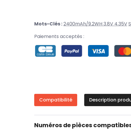
Mots-Clés :
2400mAh/9.2WH 3.8V 4.35V
Paiements acceptés :
Compatibilité
Description produ
Numéros de pièces compatible