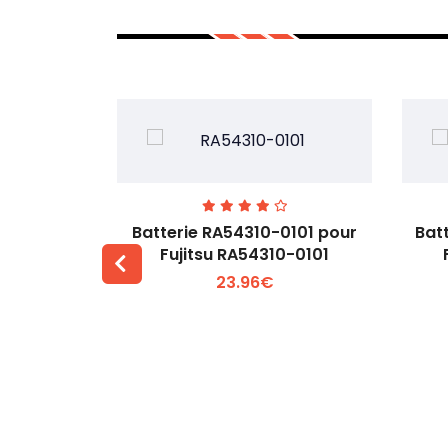
7EGW pour
Batterie RA54310-0101 pour
Bat
D
Fujitsu RA54310-0101
23.96€
 +
Voir plus +