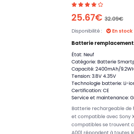
25.67€
32.09€
Disponibilité :
En stock
Batterie remplacemen
État:
Neuf
Catégorie:
Batterie Smart
Capacité:
2400mAh/9.2W
Tension:
3.8V 4.35V
Technologie batterie:
Li-io
Certification:
CE
Service et maintenance:
G
Batterie rechargeable de 
et compatible avec Sony X
compatibles se trouvent 
A001 répondent à toutes l