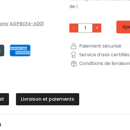
de l
Sony
AGPBO14-A001
Ajo
-
+
Paiement sécurisé
Service d'avis certifiés
Conditions de livraiso
it
Livraison et paiements
s