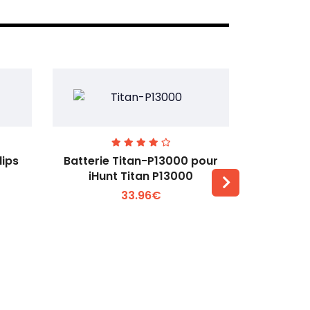
lips
Batterie Titan-P13000 pour
Batterie 
iHunt Titan P13000
33.96€
Voir plus +