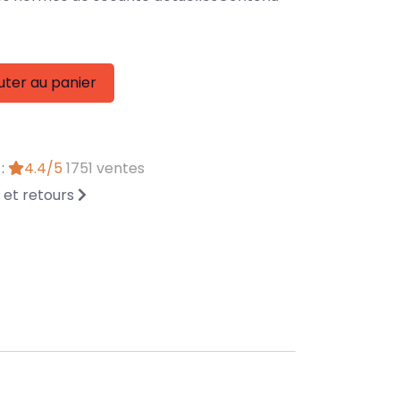
uter au panier
 :
4.4/5
1751 ventes
n et retours