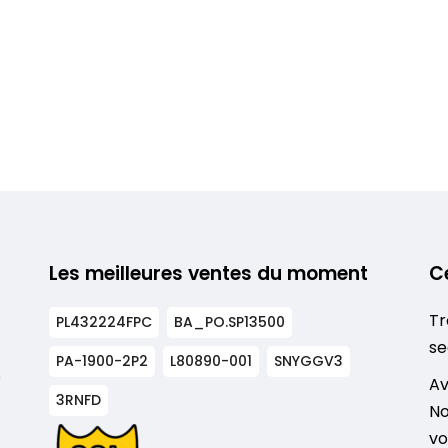
Les meilleures ventes du moment
C
Tr
PL432224FPC
BA_PO.SP13500
se
PA-1900-2P2
L80890-001
SNYGGV3
s
Av
3RNFD
No
vo