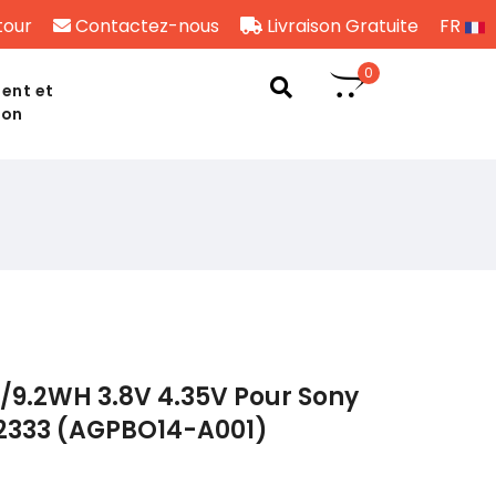
tour
Contactez-nous
Livraison Gratuite
FR
0
ent et
son
/9.2WH 3.8V 4.35V Pour Sony
2333 (AGPBO14-A001)