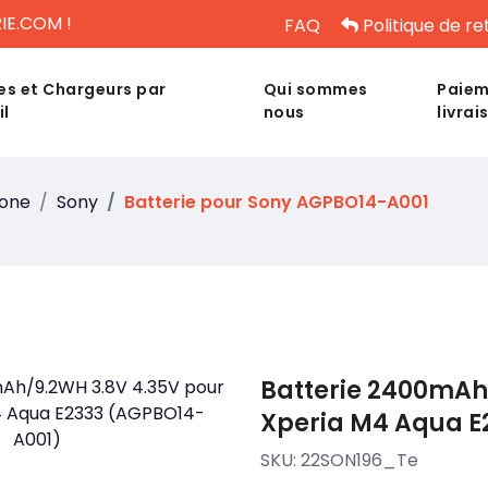
IE.COM !
FAQ
Politique de re
es et Chargeurs par
Qui sommes
Paiem
il
nous
livrai
hone
Sony
Batterie pour Sony AGPBO14-A001
Batterie 2400mAh
Xperia M4 Aqua E
SKU:
22SON196_Te