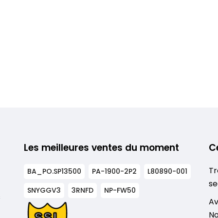
Les meilleures ventes du moment
C
Tr
BA_PO.SP13500
PA-1900-2P2
L80890-001
se
SNYGGV3
3RNFD
NP-FW50
s
Av
No