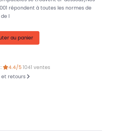
001 répondent à toutes les normes de
de l
uter au panier
 :
4.4/5
1041 ventes
n et retours