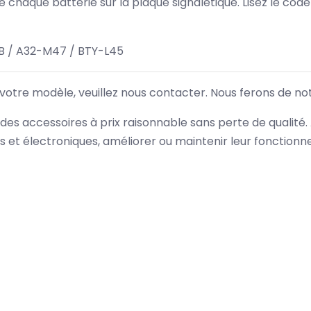
 de chaque batterie sur la plaque signalétique. Lisez le cod
 / A32-M47 / BTY-L45
 votre modèle, veuillez nous contacter. Nous ferons de no
des accessoires à prix raisonnable sans perte de qualité
es et électroniques, améliorer ou maintenir leur fonction