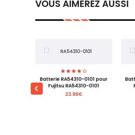
VOUS AIMEREZ AUSSI
7EGW pour
Batterie RA54310-0101 pour
Bat
D
Fujitsu RA54310-0101
23.96€
 +
Voir plus +