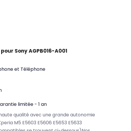
t pour Sony AGPB016-A001
phone et Téléphone
n
arantie limitée - 1 an
haute qualité avec une grande autonomie
Xperia M5 E5603 E5606 E5653 E5633
ompatibles se trouvent ci-dessous)Nos