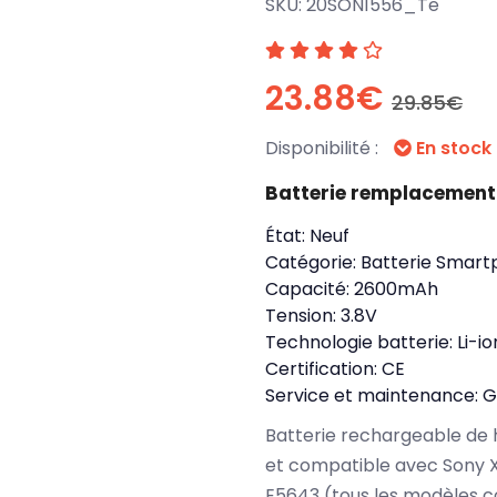
SKU:
20SON1556_Te
23.88€
29.85€
Disponibilité :
En stock
Batterie remplacemen
État:
Neuf
Catégorie:
Batterie Smart
Capacité:
2600mAh
Tension:
3.8V
Technologie batterie:
Li-io
Certification:
CE
Service et maintenance:
G
Batterie rechargeable de 
et compatible avec Sony 
E5643 (tous les modèles c