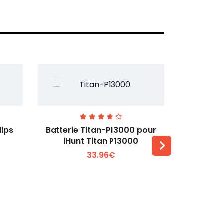
lips
Batterie Titan-P13000 pour
Batterie 
iHunt Titan P13000
33.96€
Voir plus +