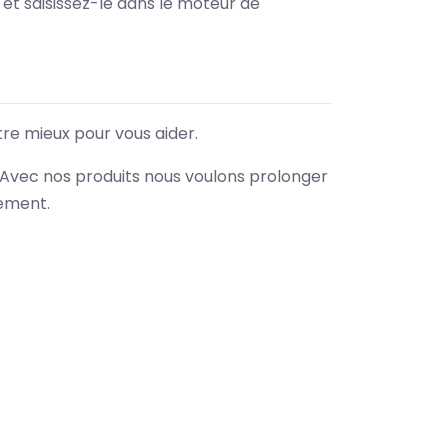
e et saisissez-le dans le moteur de
tre mieux pour vous aider.
. Avec nos produits nous voulons prolonger
nement.