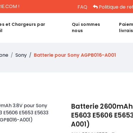
IE.COM !
FAQ
Politique de re
es et Chargeurs par
Qui sommes
Paiem
il
nous
livrai
hone
Sony
Batterie pour Sony AGPB016-A001
Batterie 2600mAh 
E5603 E5606 E565
A001)