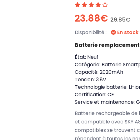
23.88€
29.85€
Disponibilité :
En stock
Batterie remplacemen
État:
Neuf
Catégorie:
Batterie Smart
Capacité:
2020mAh
Tension:
3.8V
Technologie batterie:
Li-io
Certification:
CE
Service et maintenance:
G
Batterie rechargeable de 
et compatible avec SKY A
compatibles se trouvent 
répondent à toutes les no