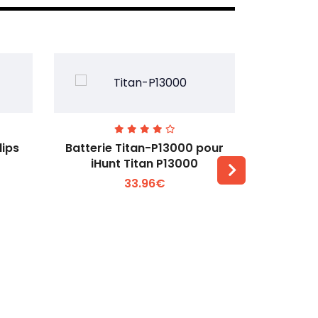
lips
Batterie Titan-P13000 pour
Batterie 
iHunt Titan P13000
33.96€
Voir plus +