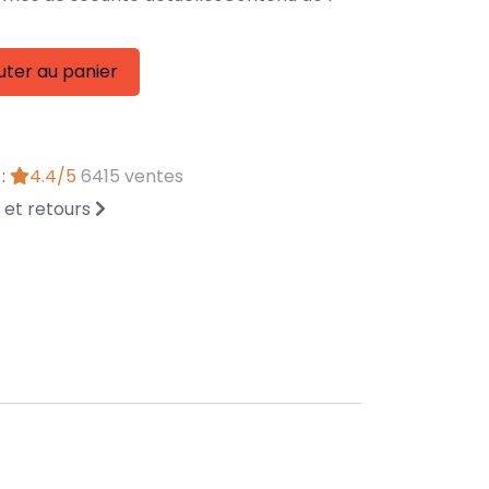
uter au panier
 :
4.4/5
6415 ventes
n et retours