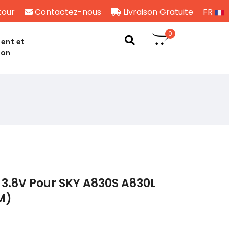
tour
Contactez-nous
Livraison Gratuite
FR
0
ent et
son
3.8V Pour SKY A830S A830L
M)