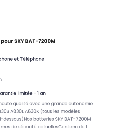
t pour SKY BAT-7200M
phone et Téléphone
n
arantie limitée - 1 an
haute qualité avec une grande autonomie
830S A830L A830K (tous les modèles
ci-dessous)Nos batteries SKY BAT-7200M
rmes de sécurité actuellesContenu de l