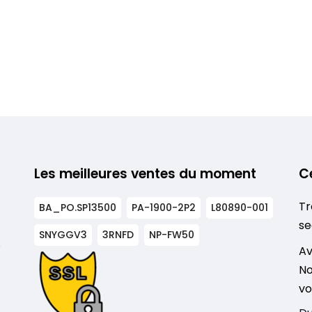
Les meilleures ventes du moment
C
Tr
BA_PO.SP13500
PA-1900-2P2
L80890-001
se
SNYGGV3
3RNFD
NP-FW50
s
Av
No
vo