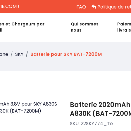
IE.COM !
FAQ
Politique de re
es et Chargeurs par
Qui sommes
Paiem
il
nous
livrai
hone
SKY
Batterie pour SKY BAT-7200M
Batterie 2020mAh 
A830K (BAT-7200
SKU:
22SKY774_Te