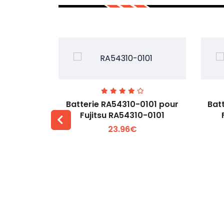
7EGW pour
Batterie RA54310-0101 pour
Bat
D
Fujitsu RA54310-0101
23.96€
 +
Voir plus +