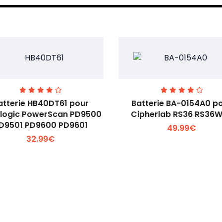
atterie HB40DT61 pour
Batterie BA-0154A0 p
logic PowerScan PD9500
Cipherlab RS36 RS36
D9501 PD9600 PD9601
49.99€
Voir plus +
Voir plus +
32.99€