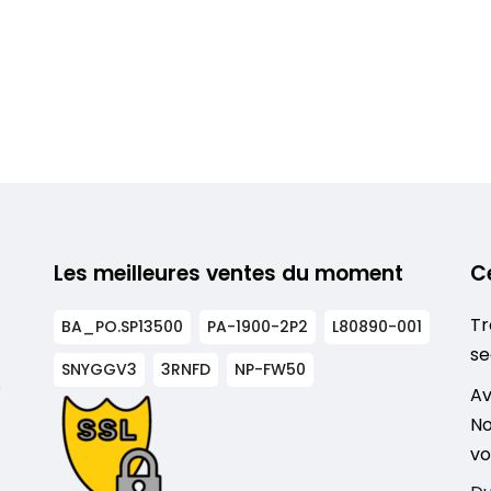
Les meilleures ventes du moment
C
Tr
BA_PO.SP13500
PA-1900-2P2
L80890-001
se
SNYGGV3
3RNFD
NP-FW50
s
Av
No
vo