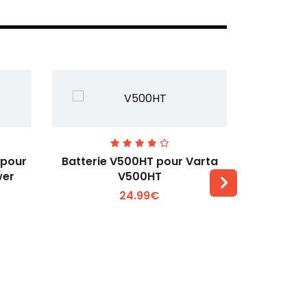
 pour
Batterie V500HT pour Varta
Batteri
wer
V500HT
MC621
24.99€
Voir plus +