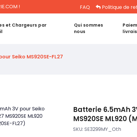
IE.COM !
FAQ
Politique de re
es et Chargeurs par
Qui sommes
Paiem
il
nous
livrai
 pour Seiko MS920SE-FL27
Batterie 6.5mAh 3
MS920SE ML920 (M
SKU:
SE3299MY_Oth