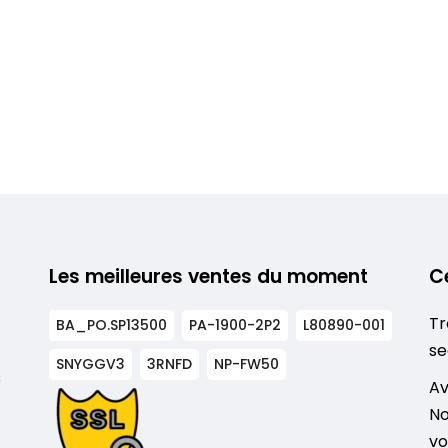
Les meilleures ventes du moment
C
Tr
BA_PO.SP13500
PA-1900-2P2
L80890-001
se
SNYGGV3
3RNFD
NP-FW50
s
Av
No
vo