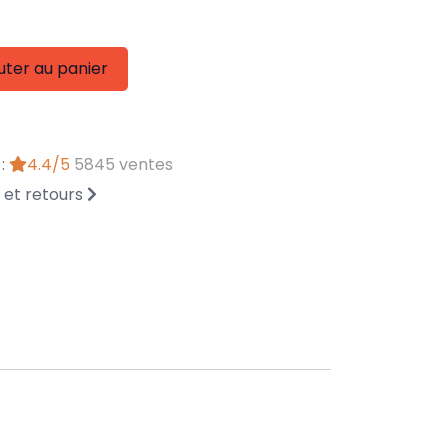
uter au panier
 :
4.4/5
5845 ventes
n et retours