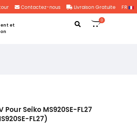
tour
Contactez-nous
Livraison Gratuite
FR
0
ent et
son
V Pour Seiko MS920SE-FL27
S920SE-FL27)