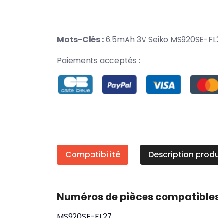
Mots-Clés :
6.5mAh 3V
Seiko
MS920SE-FL
Paiements acceptés :
Compatibilité
Description produ
Numéros de pièces compatible
MS920SE-FL27