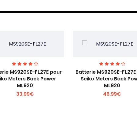
erie MS920SE-FL27E pour
Batterie MS920SE-FL27E
iko Meters Back Power
Seiko Meters Back Po
ML920
ML920
Voir plus +
Voir plus +
33.99€
46.99€