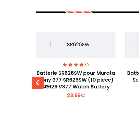
5 pour
Batterie SR626SW pour Murata
Batt
1225
Sony 377 SR626SW (10 piece)
Se
SR626 V377 Watch Battery
 +
Voir plus +
23.99€