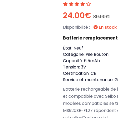
24.00€
30.00€
Disponibilité :
En stock
Batterie remplacement
État:
Neuf
Catégorie:
Pile Bouton
Capacité:
6.5mAh
Tension:
3V
Certification:
CE
Service et maintenance:
G
Batterie rechargeable de 
et compatible avec Seiko
modèles compatibles se tr
MS920SE-FL27 répondent à
actuellesContenu de l