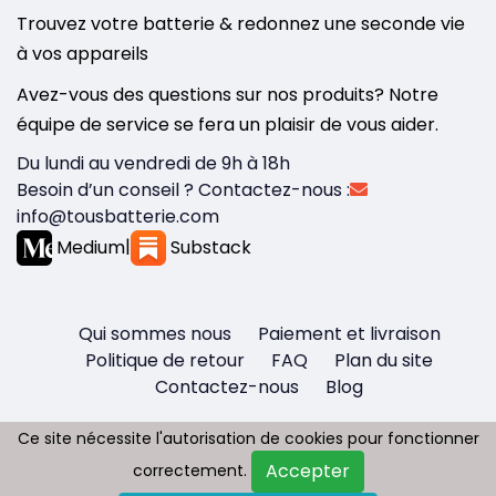
Trouvez votre batterie & redonnez une seconde vie
à vos appareils
Avez-vous des questions sur nos produits? Notre
équipe de service se fera un plaisir de vous aider.
Du lundi au vendredi de 9h à 18h
Besoin d’un conseil ? Contactez-nous :
info@tousbatterie.com
Medium
|
Substack
Qui sommes nous
Paiement et livraison
Politique de retour
FAQ
Plan du site
Contactez-nous
Blog
Ce site nécessite l'autorisation de cookies pour fonctionner
Ce site nécessite l'autorisation de cookies pour fonctionner
Accepter
Accepter
correctement.
correctement.
Copyright © 2026 - Tous droit réservés