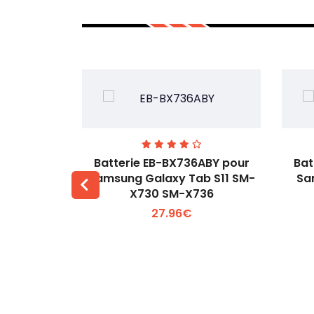
EHW-A pour
Batterie EB-BX736ABY pour
Bat
-W60
Samsung Galaxy Tab S11 SM-
Sa
X730 SM-X736
 +
Voir plus +
27.96€