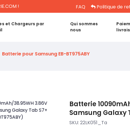
IE.COM !
FAQ
Politique de re
es et Chargeurs par
Qui sommes
Paiem
il
nous
livrai
Batterie pour Samsung EB-BT975ABY
Batterie 10090mA
Samsung Galaxy 
SKU:
22LK051_Ta