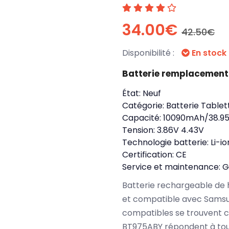
34.00€
42.50€
Disponibilité :
En stock
Batterie remplacemen
État:
Neuf
Catégorie:
Batterie Tablet
Capacité:
10090mAh/38.9
Tension:
3.86V 4.43V
Technologie batterie:
Li-io
Certification:
CE
Service et maintenance:
G
Batterie rechargeable de 
et compatible avec Samsu
compatibles se trouvent 
BT975ABY répondent à tou