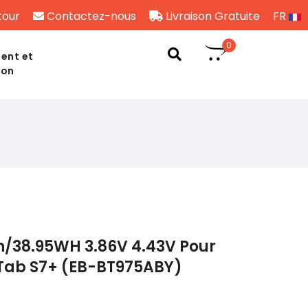
tour
Contactez-nous
Livraison Gratuite
FR
0
ent et
son
h/38.95WH 3.86V 4.43V Pour
Tab S7+ (EB-BT975ABY)