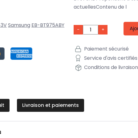
actuellesContenu de l
43V
Samsung
EB-BT975ABY
Ajo
-
+
Paiement sécurisé
Service d'avis certifiés
Conditions de livraiso
it
Livraison et paiements
s