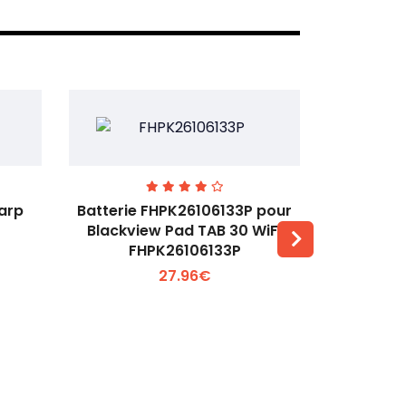
harp
Batterie FHPK26106133P pour
Batterie 
Blackview Pad TAB 30 WiFi
Huawei Ma
FHPK26106133P
Voir plus +
27.96€