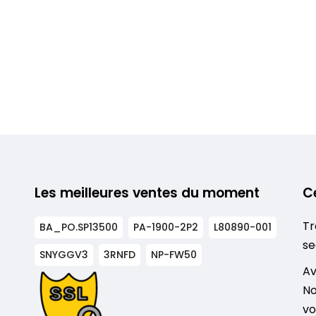
Les meilleures ventes du moment
C
Tr
BA_PO.SP13500
PA-1900-2P2
L80890-001
se
SNYGGV3
3RNFD
NP-FW50
s
Av
No
vo