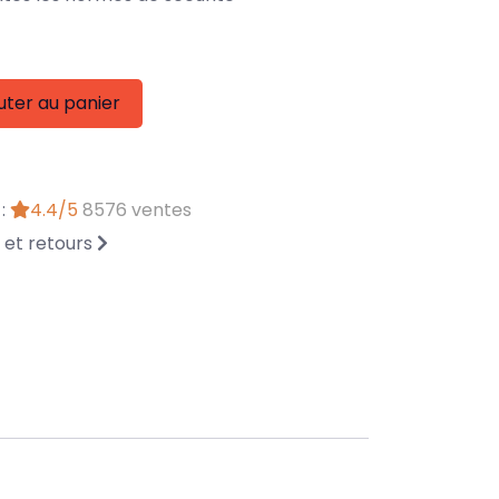
uter au panier
 :
4.4/5
8576 ventes
n et retours