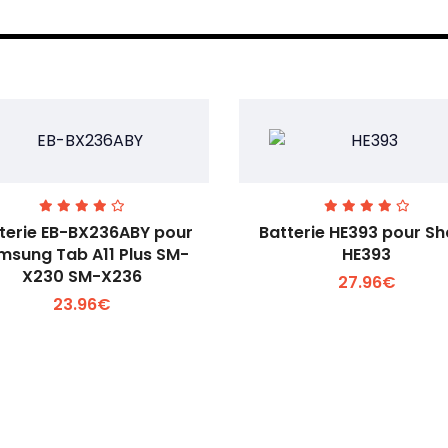
terie EB-BX236ABY pour
Batterie HE393 pour S
msung Tab A11 Plus SM-
HE393
X230 SM-X236
27.96€
Voir plus +
Voir plus +
23.96€