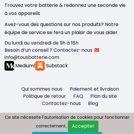
Trouvez votre batterie & redonnez une seconde vie
à vos appareils
Avez-vous des questions sur nos produits? Notre
équipe de service se fera un plaisir de vous aider.
Du lundi au vendredi de 9h à 18h
Besoin d’un conseil ? Contactez-nous :
info@tousbatterie.com
Medium
|
Substack
Qui sommes nous
Paiement et livraison
Politique de retour
FAQ
Plan du site
Contactez-nous
Blog
Ce site nécessite l'autorisation de cookies pour fonctionner
Ce site nécessite l'autorisation de cookies pour fonctionner
Accepter
Accepter
correctement.
correctement.
Copyright © 2026 - Tous droit réservés