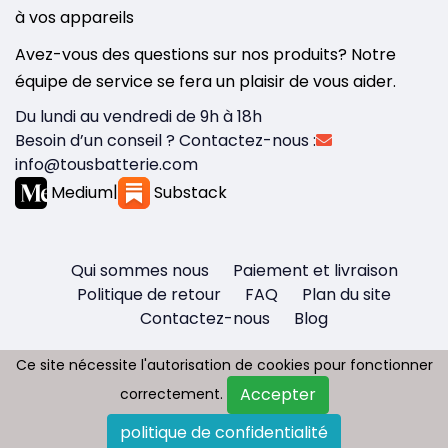
à vos appareils
Avez-vous des questions sur nos produits? Notre
équipe de service se fera un plaisir de vous aider.
Du lundi au vendredi de 9h à 18h
Besoin d’un conseil ? Contactez-nous :
info@tousbatterie.com
Medium
|
Substack
Qui sommes nous
Paiement et livraison
Politique de retour
FAQ
Plan du site
Contactez-nous
Blog
Ce site nécessite l'autorisation de cookies pour fonctionner
Ce site nécessite l'autorisation de cookies pour fonctionner
Accepter
Accepter
correctement.
correctement.
Copyright © 2026 - Tous droit réservés
politique de confidentialité
politique de confidentialité
Tousbatterie.com