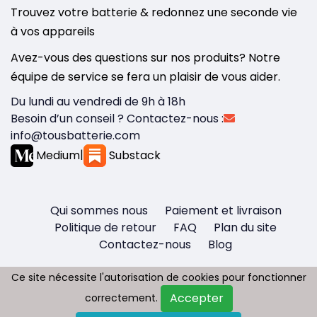
Trouvez votre batterie & redonnez une seconde vie
à vos appareils
Avez-vous des questions sur nos produits? Notre
équipe de service se fera un plaisir de vous aider.
Du lundi au vendredi de 9h à 18h
Besoin d’un conseil ? Contactez-nous :
info@tousbatterie.com
Medium
|
Substack
Qui sommes nous
Paiement et livraison
Politique de retour
FAQ
Plan du site
Contactez-nous
Blog
Ce site nécessite l'autorisation de cookies pour fonctionner
Ce site nécessite l'autorisation de cookies pour fonctionner
Accepter
Accepter
correctement.
correctement.
Copyright © 2026 - Tous droit réservés