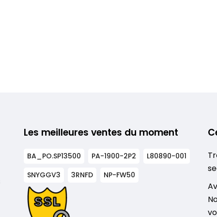
Les meilleures ventes du moment
C
Tr
BA_PO.SP13500
PA-1900-2P2
L80890-001
se
SNYGGV3
3RNFD
NP-FW50
s
Av
No
vo