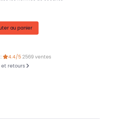
uter au panier
 :
4.4/5
2569 ventes
n et retours