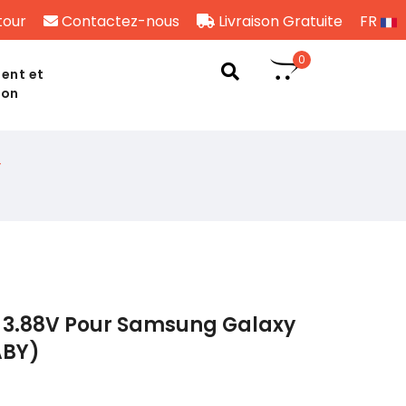
tour
Contactez-nous
Livraison Gratuite
FR
0
ent et
son
Y
 3.88V Pour Samsung Galaxy
ABY)