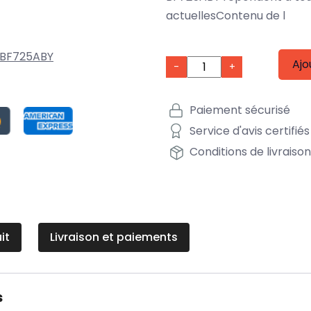
actuellesContenu de l
BF725ABY
Ajo
-
+
Paiement sécurisé
Service d'avis certifiés
Conditions de livraiso
it
Livraison et paiements
s