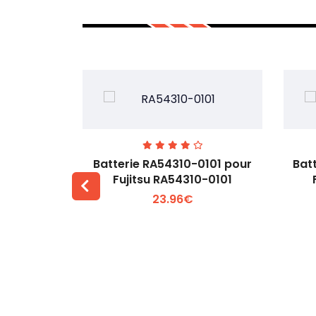
7EGW pour
Batterie RA54310-0101 pour
Bat
D
Fujitsu RA54310-0101
23.96€
 +
Voir plus +