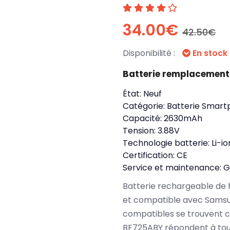
34.00€
42.50€
Disponibilité :
En stock
Batterie remplacemen
État:
Neuf
Catégorie:
Batterie Smart
Capacité:
2630mAh
Tension:
3.88V
Technologie batterie:
Li-io
Certification:
CE
Service et maintenance:
G
Batterie rechargeable de 
et compatible avec Samsun
compatibles se trouvent 
BF725ABY répondent à tou