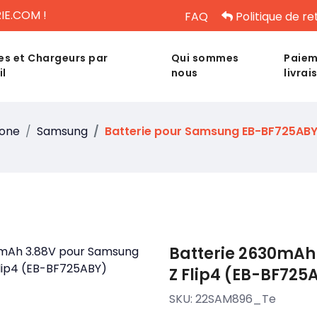
IE.COM !
FAQ
Politique de re
es et Chargeurs par
Qui sommes
Paiem
il
nous
livrai
hone
Samsung
Batterie pour Samsung EB-BF725AB
Batterie 2630mAh
Z Flip4 (EB-BF725
SKU:
22SAM896_Te