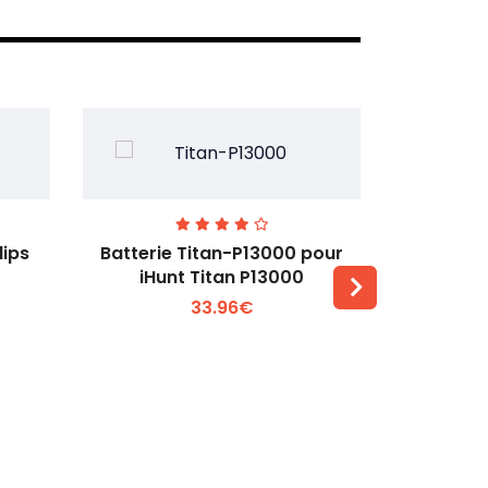
lips
Batterie Titan-P13000 pour
Batterie 
iHunt Titan P13000
33.96€
Voir plus +