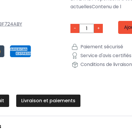
actuellesContenu de l
BF724ABY
Ajo
-
+
Paiement sécurisé
Service d'avis certifiés
Conditions de livraiso
it
Livraison et paiements
s