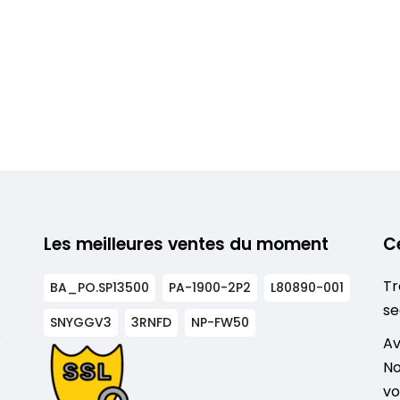
Les meilleures ventes du moment
C
Tr
BA_PO.SP13500
PA-1900-2P2
L80890-001
se
SNYGGV3
3RNFD
NP-FW50
s
Av
No
vo