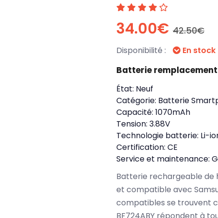
34.00€
42.50€
Disponibilité :
En stock
Batterie remplacemen
État:
Neuf
Catégorie:
Batterie Smart
Capacité:
1070mAh
Tension:
3.88V
Technologie batterie:
Li-io
Certification:
CE
Service et maintenance:
G
Batterie rechargeable de 
et compatible avec Samsun
compatibles se trouvent 
BF724ABY répondent à tou