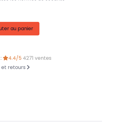
uter au panier
 :
4.4/5
4271 ventes
n et retours