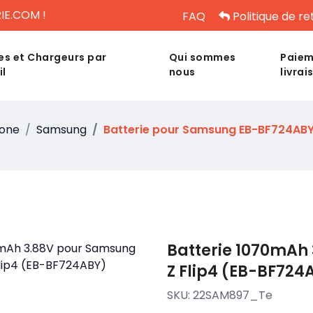
IE.COM !
FAQ
Politique de re
es et Chargeurs par
Qui sommes
Paiem
il
nous
livrai
hone
Samsung
Batterie pour Samsung EB-BF724AB
Batterie 1070mAh
Z Flip4 (EB-BF724
SKU:
22SAM897_Te