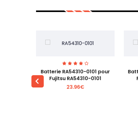
7EGW pour
Batterie RA54310-0101 pour
Bat
D
Fujitsu RA54310-0101
23.96€
 +
Voir plus +