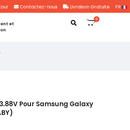
tour
Contactez-nous
Livraison Gratuite
FR
0
ent et
son
Y
 3.88V Pour Samsung Galaxy
ABY)