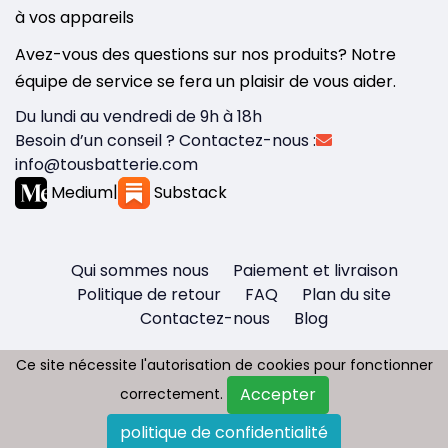
à vos appareils
Avez-vous des questions sur nos produits? Notre
équipe de service se fera un plaisir de vous aider.
Du lundi au vendredi de 9h à 18h
Besoin d’un conseil ? Contactez-nous :
info@tousbatterie.com
Medium
|
Substack
Qui sommes nous
Paiement et livraison
Politique de retour
FAQ
Plan du site
Contactez-nous
Blog
Ce site nécessite l'autorisation de cookies pour fonctionner
Ce site nécessite l'autorisation de cookies pour fonctionner
Accepter
Accepter
correctement.
correctement.
Copyright © 2026 - Tous droit réservés
politique de confidentialité
politique de confidentialité
Tousbatterie.com