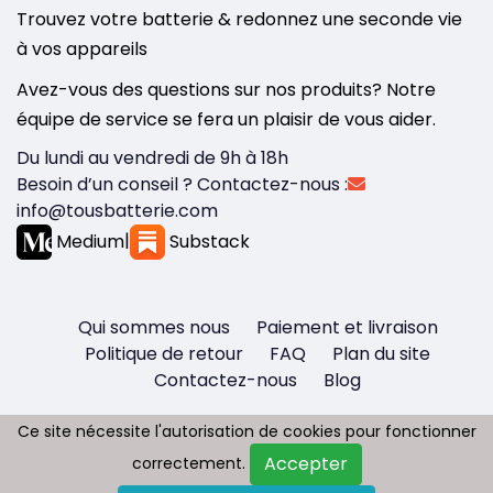
Trouvez votre batterie & redonnez une seconde vie
à vos appareils
Avez-vous des questions sur nos produits? Notre
équipe de service se fera un plaisir de vous aider.
Du lundi au vendredi de 9h à 18h
Besoin d’un conseil ? Contactez-nous :
info@tousbatterie.com
Medium
|
Substack
Qui sommes nous
Paiement et livraison
Politique de retour
FAQ
Plan du site
Contactez-nous
Blog
Ce site nécessite l'autorisation de cookies pour fonctionner
Ce site nécessite l'autorisation de cookies pour fonctionner
Accepter
Accepter
correctement.
correctement.
Copyright © 2026 - Tous droit réservés