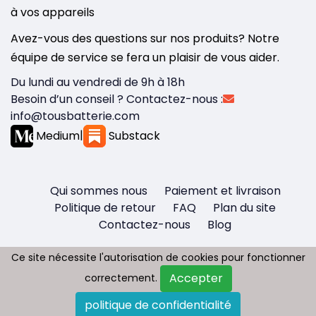
à vos appareils
Avez-vous des questions sur nos produits? Notre
équipe de service se fera un plaisir de vous aider.
Du lundi au vendredi de 9h à 18h
Besoin d’un conseil ? Contactez-nous :
info@tousbatterie.com
Medium
|
Substack
Qui sommes nous
Paiement et livraison
Politique de retour
FAQ
Plan du site
Contactez-nous
Blog
Ce site nécessite l'autorisation de cookies pour fonctionner
Ce site nécessite l'autorisation de cookies pour fonctionner
Accepter
Accepter
correctement.
correctement.
Copyright © 2026 - Tous droit réservés
politique de confidentialité
politique de confidentialité
Tousbatterie.com