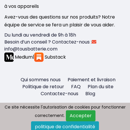
à vos appareils
Avez-vous des questions sur nos produits? Notre
équipe de service se fera un plaisir de vous aider.
Du lundi au vendredi de 9h à 18h
Besoin d’un conseil ? Contactez-nous :
info@tousbatterie.com
Medium
|
Substack
Qui sommes nous
Paiement et livraison
Politique de retour
FAQ
Plan du site
Contactez-nous
Blog
Ce site nécessite l'autorisation de cookies pour fonctionner
Ce site nécessite l'autorisation de cookies pour fonctionner
Accepter
Accepter
correctement.
correctement.
Copyright © 2026 - Tous droit réservés
politique de confidentialité
politique de confidentialité
Tousbatterie.com