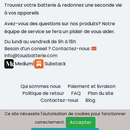
Trouvez votre batterie & redonnez une seconde vie
à vos appareils
Avez-vous des questions sur nos produits? Notre
équipe de service se fera un plaisir de vous aider.
Du lundi au vendredi de 9h à 18h
Besoin d’un conseil ? Contactez-nous :
info@tousbatterie.com
Medium
|
Substack
Qui sommes nous
Paiement et livraison
Politique de retour
FAQ
Plan du site
Contactez-nous
Blog
Ce site nécessite l'autorisation de cookies pour fonctionner
Ce site nécessite l'autorisation de cookies pour fonctionner
Accepter
Accepter
correctement.
correctement.
Copyright © 2026 - Tous droit réservés