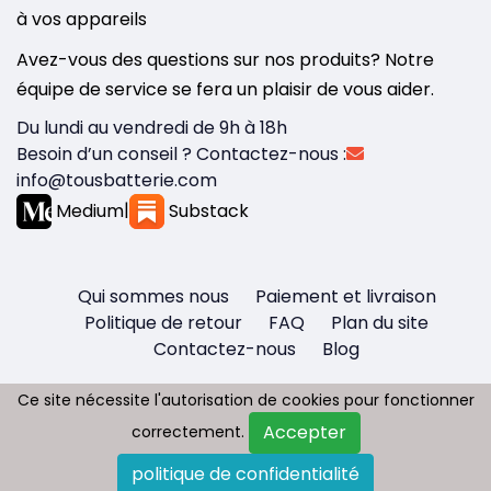
à vos appareils
Avez-vous des questions sur nos produits? Notre
équipe de service se fera un plaisir de vous aider.
Du lundi au vendredi de 9h à 18h
Besoin d’un conseil ? Contactez-nous :
info@tousbatterie.com
Medium
|
Substack
Qui sommes nous
Paiement et livraison
Politique de retour
FAQ
Plan du site
Contactez-nous
Blog
Ce site nécessite l'autorisation de cookies pour fonctionner
Ce site nécessite l'autorisation de cookies pour fonctionner
Accepter
Accepter
correctement.
correctement.
Copyright © 2026 - Tous droit réservés
politique de confidentialité
politique de confidentialité
Tousbatterie.com