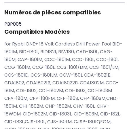
Numéros de pièces compatibles
PBP005
Compatibles Modèles
for Ryobi ONE+ 18 Volt Cordless Drill Power Tool BID-
1801M, BID-180L, BID1821, BIW180, CAD-180L, CAG-
180M, CAP-1801M, CCC-1801M, CCC-180L, CCD-1801,
CCG-1801M, CCG-180L, CCS-1801/DM, CCS-1801/LM,
CCS-1801D, CCS-1801LM, CCW-180L CDA-18021B,
CDA1802, CDA18021B, CDA18022B, CDA1802M, CDC-
181M, CDI-1802, CDI-1802M, CDI-1803, CDI-1803M
CFA-180M, CFP-180FM, CFP-180S, CFP-180SM,CHD-
1801M, CHI-1802M, CHP-1802M, CHV-180L, CHV-
18WDM, CID-1802M, CID-1803L, CID-1803M, CID-182L,
CID-183L,CJS-180L, CJS-180LM, CJSP-1801QEOM,