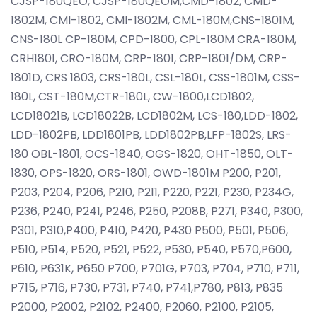
CJSP-180QEO, CJSP-180QEOM,CMD-1802, CMD-
1802M, CMI-1802, CMI-1802M, CML-180M,CNS-1801M,
CNS-180L CP-180M, CPD-1800, CPL-180M CRA-180M,
CRH1801, CRO-180M, CRP-1801, CRP-1801/DM, CRP-
1801D, CRS 1803, CRS-180L, CSL-180L, CSS-1801M, CSS-
180L, CST-180M,CTR-180L, CW-1800,LCD1802,
LCD18021B, LCD18022B, LCD1802M, LCS-180,LDD-1802,
LDD-1802PB, LDD1801PB, LDD1802PB,LFP-1802S, LRS-
180 OBL-1801, OCS-1840, OGS-1820, OHT-1850, OLT-
1830, OPS-1820, ORS-1801, OWD-1801M P200, P201,
P203, P204, P206, P210, P211, P220, P221, P230, P234G,
P236, P240, P241, P246, P250, P208B, P271, P340, P300,
P301, P310,P400, P410, P420, P430 P500, P501, P506,
P510, P514, P520, P521, P522, P530, P540, P570,P600,
P610, P631K, P650 P700, P701G, P703, P704, P710, P711,
P715, P716, P730, P731, P740, P741,P780, P813, P835
P2000, P2002, P2102, P2400, P2060, P2100, P2105,