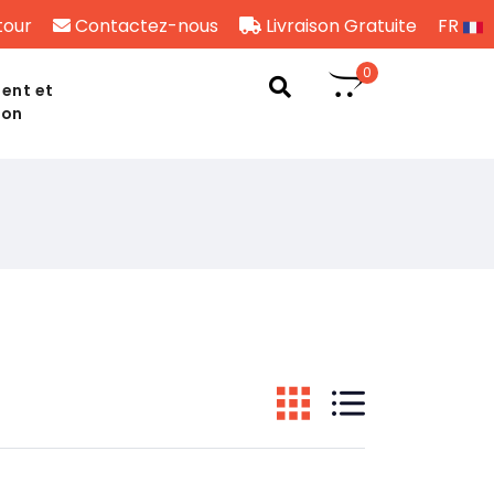
tour
Contactez-nous
Livraison Gratuite
FR
0
ent et
son