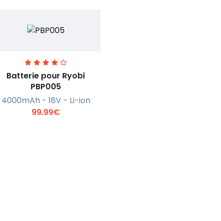
Batterie pour Ryobi
PBP005
4000mAh - 18V - Li-ion
En savoir +
99.99€