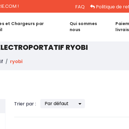
IE.COM !
FAQ
Politique de re
es et Chargeurs par
Qui sommes
Paiem
il
nous
livrai
 ÉLECTROPORTATIF RYOBI
if
ryobi
Trier par :