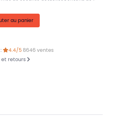
uter au panier
 :
4.4/5
8646 ventes
n et retours