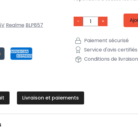
Ajo
-
+
5V
Realme
BLP857
Paiement sécurisé
Service d'avis certifiés
Conditions de livraiso
it
Livraison et paiements
s