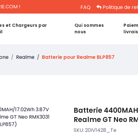
IE.COM !
FAQ
Politique de re
es et Chargeurs par
Qui sommes
Paiem
il
nous
livrai
hone
Realme
Batterie pour Realme BLP857
Batterie 4400MAH
Realme GT Neo RM
SKU:
20IV1428_Te