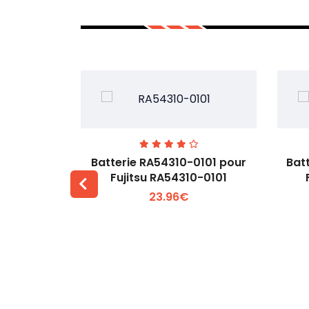
7EGW pour
Batterie RA54310-0101 pour
Bat
D
Fujitsu RA54310-0101
23.96€
 +
Voir plus +