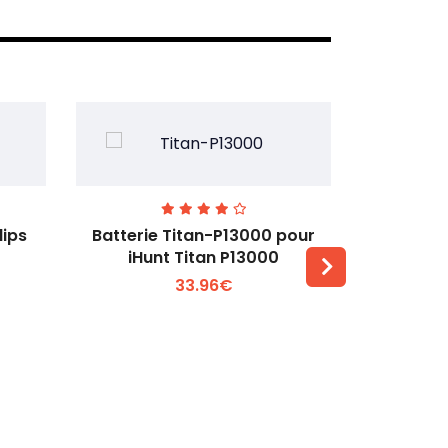
lips
Batterie Titan-P13000 pour
Batterie 
iHunt Titan P13000
33.96€
Voir plus +