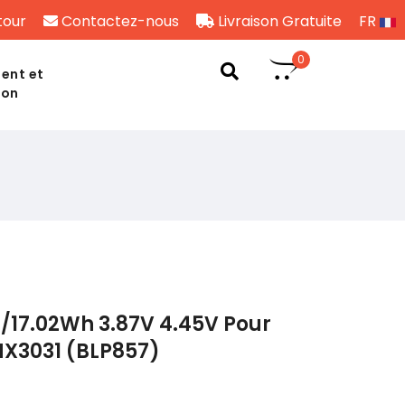
tour
Contactez-nous
Livraison Gratuite
FR
0
ent et
son
/17.02Wh 3.87V 4.45V Pour
X3031 (BLP857)