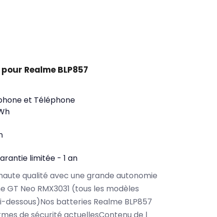
 pour Realme BLP857
phone et Téléphone
2Wh
n
arantie limitée - 1 an
haute qualité avec une grande autonomie
e GT Neo RMX3031 (tous les modèles
ci-dessous)Nos batteries Realme BLP857
rmes de sécurité actuellesContenu de l