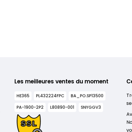
Les meilleures ventes du moment
C
Tr
HE365
PL432224FPC
BA_PO.SP13500
se
PA-1900-2P2
L80890-001
SNYGGV3
s
Av
No
vo