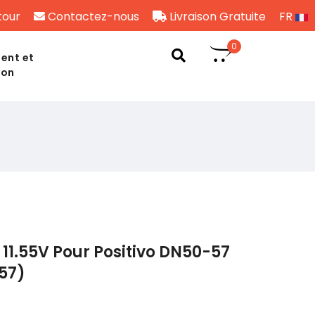
tour
Contactez-nous
Livraison Gratuite
FR
0
ent et
son
11.55V Pour Positivo DN50-57
57)