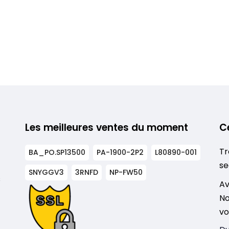
Les meilleures ventes du moment
C
Tr
BA_PO.SP13500
PA-1900-2P2
L80890-001
se
SNYGGV3
3RNFD
NP-FW50
s
Av
No
vo