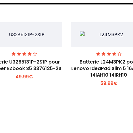
erie U3285131P-2S1P pour
Batterie L24M3PK2 po
er EZbook S5 3376125-2S
Lenovo IdeaPad Slim 5 1
14IAH10 14IRH10
49.99€
Voir plus +
Voir plus +
59.99€