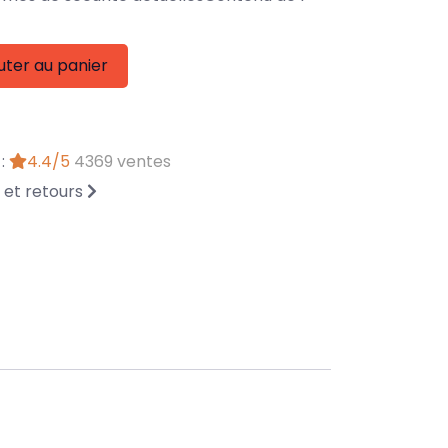
uter au panier
 :
4.4/5
4369 ventes
n et retours