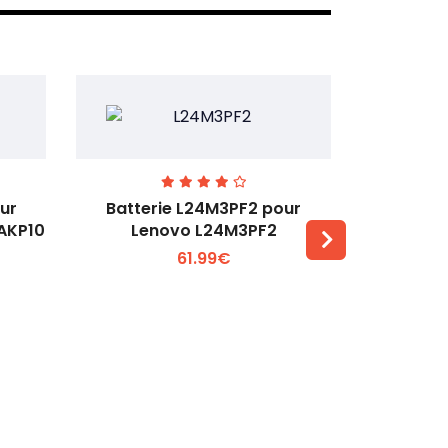
ur
Batterie L24M3PF2 pour
Batter
6AKP10
Lenovo L24M3PF2
Lenovo Th
61.99€
Voir plus +