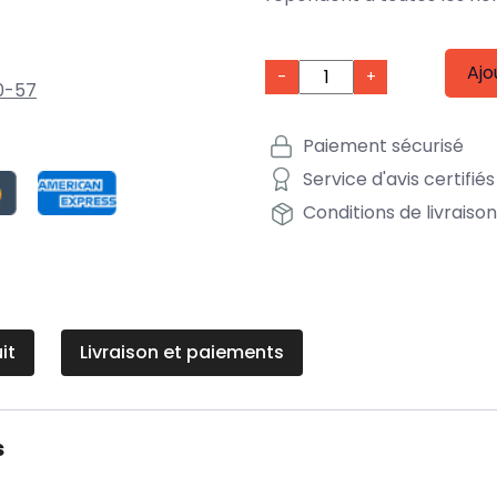
Ajo
-
+
0-57
Paiement sécurisé
Service d'avis certifiés
Conditions de livraiso
it
Livraison et paiements
s