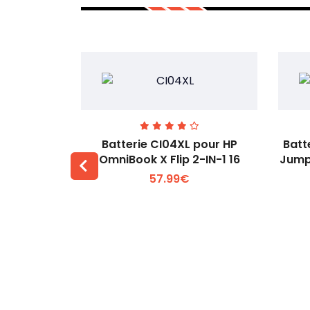
74 pour
Batterie CI04XL pour HP
Batt
-1 Gen 5
OmniBook X Flip 2-IN-1 16
Jump
57.99€
 +
Voir plus +