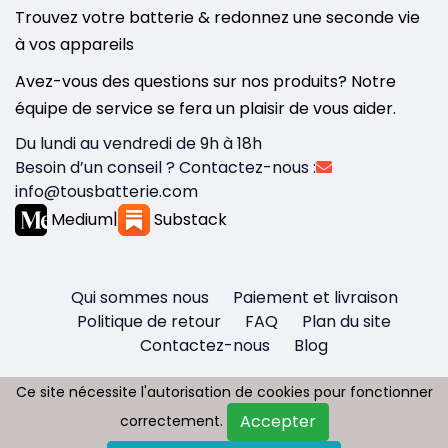
Trouvez votre batterie & redonnez une seconde vie
à vos appareils
Avez-vous des questions sur nos produits? Notre
équipe de service se fera un plaisir de vous aider.
Du lundi au vendredi de 9h à 18h
Besoin d’un conseil ? Contactez-nous :
info@tousbatterie.com
Medium
|
Substack
Qui sommes nous
Paiement et livraison
Politique de retour
FAQ
Plan du site
Contactez-nous
Blog
Ce site nécessite l'autorisation de cookies pour fonctionner
Ce site nécessite l'autorisation de cookies pour fonctionner
Accepter
Accepter
correctement.
correctement.
Copyright © 2026 - Tous droit réservés