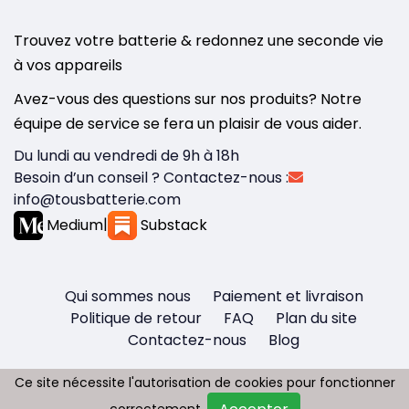
Trouvez votre batterie & redonnez une seconde vie
à vos appareils
Avez-vous des questions sur nos produits? Notre
équipe de service se fera un plaisir de vous aider.
Du lundi au vendredi de 9h à 18h
Besoin d’un conseil ? Contactez-nous :
info@tousbatterie.com
Medium
|
Substack
Qui sommes nous
Paiement et livraison
Politique de retour
FAQ
Plan du site
Contactez-nous
Blog
Ce site nécessite l'autorisation de cookies pour fonctionner
Ce site nécessite l'autorisation de cookies pour fonctionner
correctement.
correctement.