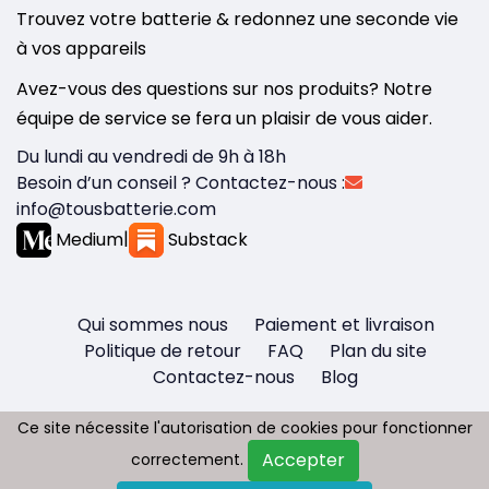
Trouvez votre batterie & redonnez une seconde vie
à vos appareils
Avez-vous des questions sur nos produits? Notre
équipe de service se fera un plaisir de vous aider.
Du lundi au vendredi de 9h à 18h
Besoin d’un conseil ? Contactez-nous :
info@tousbatterie.com
Medium
|
Substack
Qui sommes nous
Paiement et livraison
Politique de retour
FAQ
Plan du site
Contactez-nous
Blog
Ce site nécessite l'autorisation de cookies pour fonctionner
Ce site nécessite l'autorisation de cookies pour fonctionner
Accepter
Accepter
correctement.
correctement.
Copyright © 2026 - Tous droit réservés