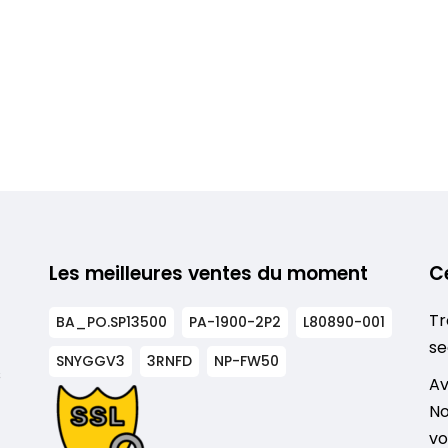
Les meilleures ventes du moment
C
Tr
BA_PO.SP13500
PA-1900-2P2
L80890-001
se
SNYGGV3
3RNFD
NP-FW50
s
Av
No
vo