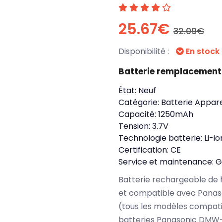
25.67€
32.09€
Disponibilité :
En stock
Batterie remplacemen
État:
Neuf
Catégorie:
Batterie Appare
Capacité:
1250mAh
Tension:
3.7V
Technologie batterie:
Li-io
Certification:
CE
Service et maintenance:
G
Batterie rechargeable de 
et compatible avec Pana
(tous les modèles compati
batteries Panasonic DMW-