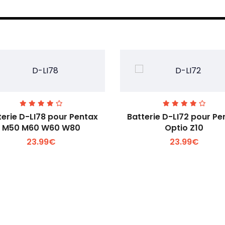
terie D-LI78 pour Pentax
Batterie D-LI72 pour Pe
M50 M60 W60 W80
Optio Z10
23.99€
23.99€
Voir plus +
Voir plus +