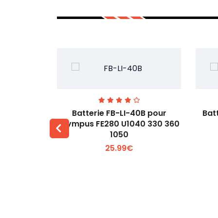
00 pour
Batterie FB-LI-40B pour
Bat
60Li
Olympus FE280 U1040 330 360
1050
 +
Voir plus +
25.99€