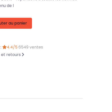
nu de l
uter au panier
 :
4.4/5
6549 ventes
n et retours