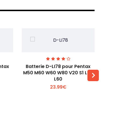
ntax
Batterie D-LI78 pour Pentax
Batterie
M50 M60 W60 W80 V20 S1 L50
Q2 Q3
L60
Voir plus +
23.99€