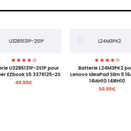
erie U3285131P-2S1P pour
Batterie L24M3PK2 po
er EZbook S5 3376125-2S
Lenovo IdeaPad Slim 5 1
14IAH10 14IRH10
49.99€
Voir plus +
Voir plus +
59.99€