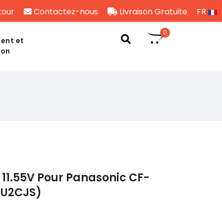
tour
Contactez-nous
Livraison Gratuite
FR
0
ent et
son
11.55V Pour Panasonic CF-
SU2CJS)