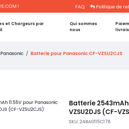
IE.COM !
FAQ
Politique de re
es et Chargeurs par
Qui sommes
Paiem
il
nous
livrai
Panasonic
Batterie pour Panasonic CF-VZSU2CJS
Batterie 2543mAh 
VZSU2DJS (CF-VZ
SKU:
24BA0115C178