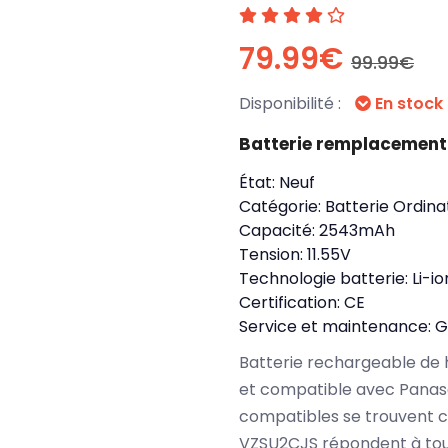
79.99€
99.99€
Disponibilité :
En stock
Batterie remplacemen
État:
Neuf
Catégorie:
Batterie Ordina
Capacité:
2543mAh
Tension:
11.55V
Technologie batterie:
Li-io
Certification:
CE
Service et maintenance:
G
Batterie rechargeable de 
et compatible avec Panas
compatibles se trouvent c
VZSU2CJS répondent à tou