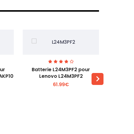
ur
Batterie L24M3PF2 pour
Batter
6AKP10
Lenovo L24M3PF2
Lenovo Th
61.99€
Voir plus +