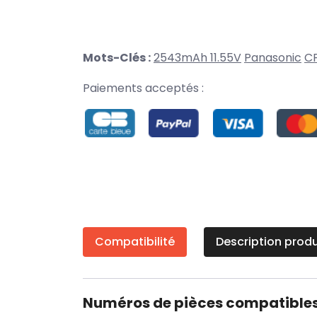
Mots-Clés :
2543mAh 11.55V
Panasonic
C
Paiements acceptés :
Compatibilité
Description produ
Numéros de pièces compatible