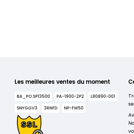
Les meilleures ventes du moment
C
Tr
BA_PO.SP13500
PA-1900-2P2
L80890-001
se
SNYGGV3
3RNFD
NP-FW50
s
Av
No
vo