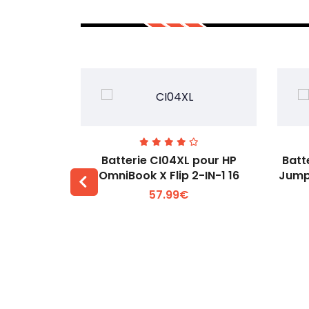
74 pour
Batterie CI04XL pour HP
Batt
-1 Gen 5
OmniBook X Flip 2-IN-1 16
Jump
57.99€
 +
Voir plus +