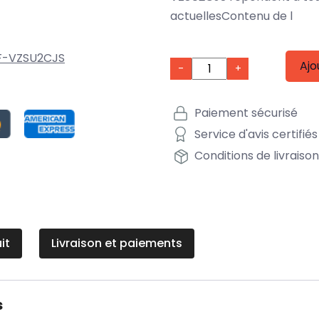
actuellesContenu de l
F-VZSU2CJS
Ajo
-
+
Paiement sécurisé
Service d'avis certifiés
Conditions de livraiso
it
Livraison et paiements
s