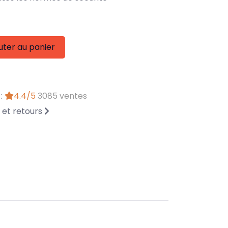
uter au panier
 :
4.4/5
3085 ventes
n et retours