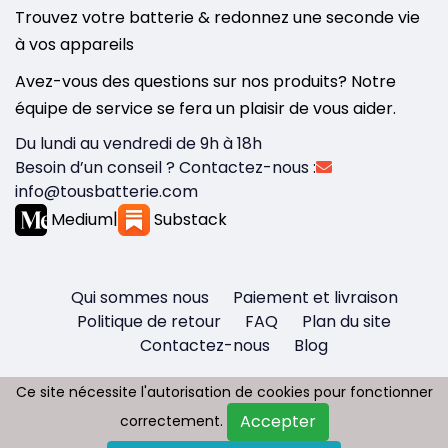
Trouvez votre batterie & redonnez une seconde vie
à vos appareils
Avez-vous des questions sur nos produits? Notre
équipe de service se fera un plaisir de vous aider.
Du lundi au vendredi de 9h à 18h
Besoin d’un conseil ? Contactez-nous :
info@tousbatterie.com
Medium
|
Substack
Qui sommes nous
Paiement et livraison
Politique de retour
FAQ
Plan du site
Contactez-nous
Blog
Ce site nécessite l'autorisation de cookies pour fonctionner
Ce site nécessite l'autorisation de cookies pour fonctionner
Accepter
Accepter
correctement.
correctement.
Copyright © 2026 - Tous droit réservés