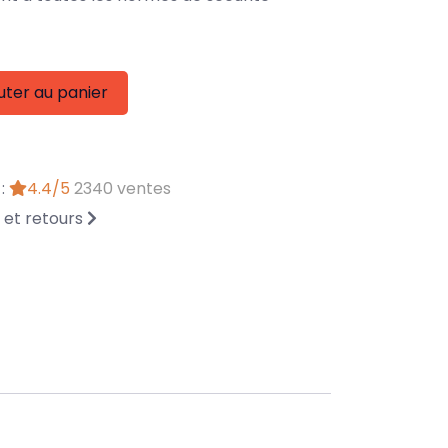
uter au panier
 :
4.4/5
2340 ventes
n et retours