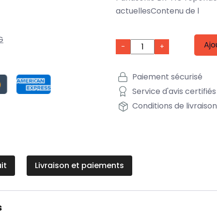
actuellesContenu de l
G
Ajo
-
+
Paiement sécurisé
Service d'avis certifiés
Conditions de livraiso
it
Livraison et paiements
s