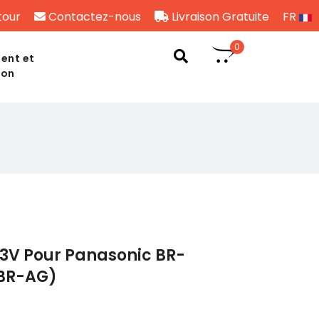
tour
Contactez-nous
Livraison Gratuite
FR
0
ent et
son
 3V Pour Panasonic BR-
(BR-AG)