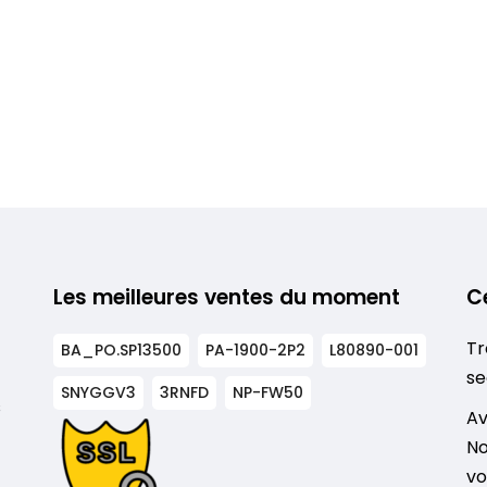
Les meilleures ventes du moment
C
Tr
BA_PO.SP13500
PA-1900-2P2
L80890-001
se
SNYGGV3
3RNFD
NP-FW50
s
Av
No
vo