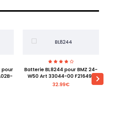
 pour
Batterie BL8244 pour BMZ 24-
Batterie 
A02B-
W50 Art 33044-00 F216499
32.99€
Voir plus +