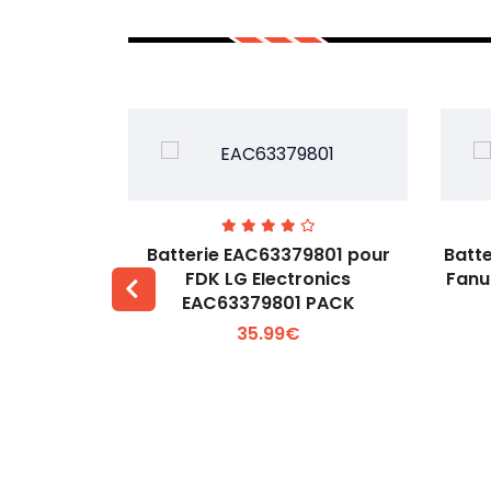
0 pour
Batterie EAC63379801 pour
Batt
skawa ABB
FDK LG EIectronics
Fanu
8505-2
EAC63379801 PACK
 +
Voir plus +
35.99€