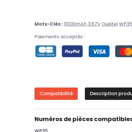
Mots-Clés :
11000mAh 3.87V
Oukitel
WP3
Paiements acceptés :
Compatibilité
Description produ
Numéros de pièces compatible
WP35