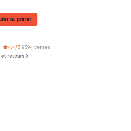
uter au panier
 :
4.4/5
9594 ventes
n et retours