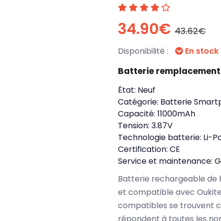
34.90€
43.62€
Disponibilité :
En stock
Batterie remplacement
État:
Neuf
Catégorie:
Batterie Smart
Capacité:
11000mAh
Tension:
3.87V
Technologie batterie:
Li-P
Certification:
CE
Service et maintenance:
G
Batterie rechargeable de 
et compatible avec Oukite
compatibles se trouvent c
répondent à toutes les no