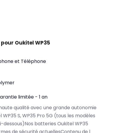
 pour Oukitel WP35
phone et Téléphone
olymer
arantie limitée - 1 an
haute qualité avec une grande autonomie
l WP35 S, WP35 Pro 5G (tous les modèles
i-dessous)Nos batteries Oukitel WP35
rmes de sécurité actuellesContenu de l