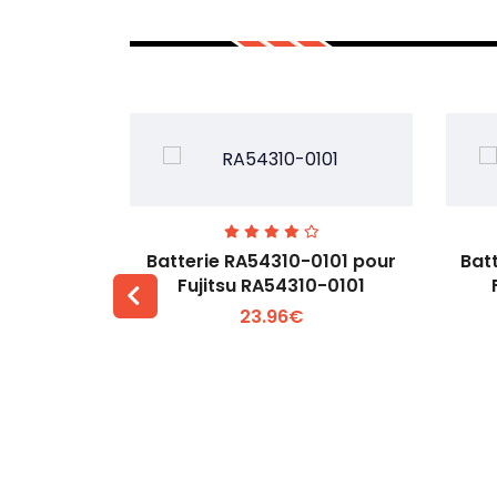
7EGW pour
Batterie RA54310-0101 pour
Bat
D
Fujitsu RA54310-0101
23.96€
 +
Voir plus +