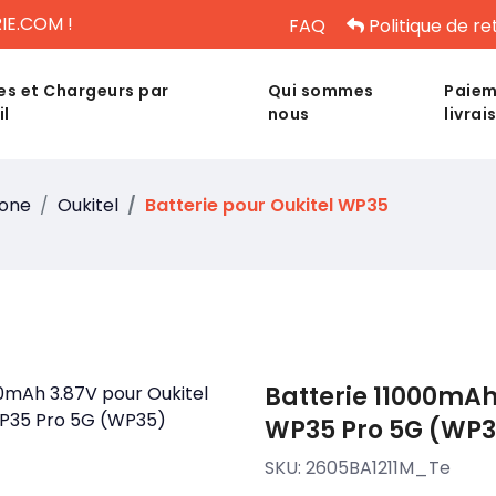
IE.COM !
FAQ
Politique de re
es et Chargeurs par
Qui sommes
Paiem
il
nous
livrai
hone
Oukitel
Batterie pour Oukitel WP35
Batterie 11000mAh
WP35 Pro 5G (WP3
SKU:
2605BA1211M_Te