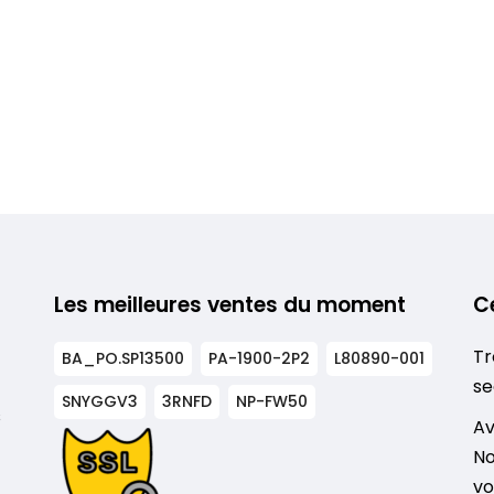
Les meilleures ventes du moment
C
Tr
BA_PO.SP13500
PA-1900-2P2
L80890-001
se
SNYGGV3
3RNFD
NP-FW50
s
Av
No
vo