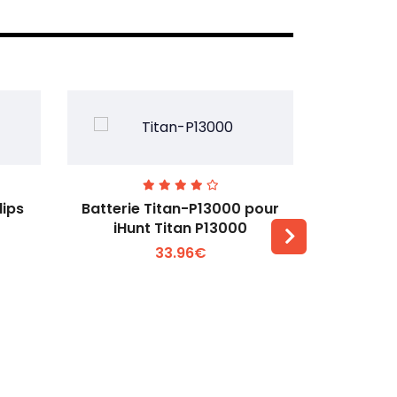
lips
Batterie Titan-P13000 pour
Batterie 
iHunt Titan P13000
33.96€
Voir plus +