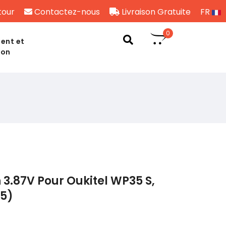
tour
Contactez-nous
Livraison Gratuite
FR
0
ent et
son
 3.87V Pour Oukitel WP35 S,
5)