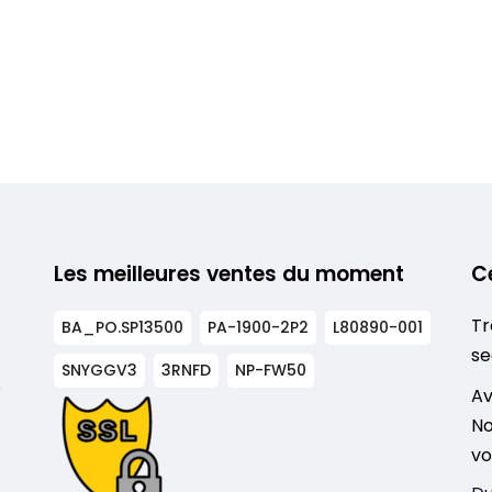
Les meilleures ventes du moment
C
Tr
BA_PO.SP13500
PA-1900-2P2
L80890-001
se
SNYGGV3
3RNFD
NP-FW50
s
Av
No
vo