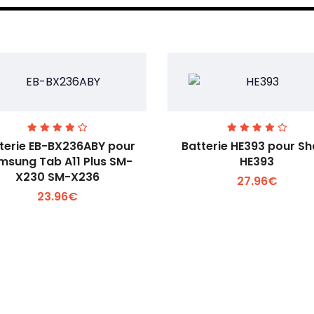
terie EB-BX236ABY pour
Batterie HE393 pour S
msung Tab A11 Plus SM-
HE393
X230 SM-X236
27.96€
Voir plus +
Voir plus +
23.96€