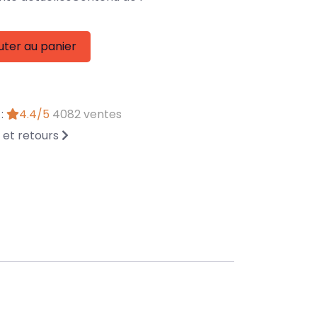
uter au panier
 :
4.4/5
4082 ventes
n et retours