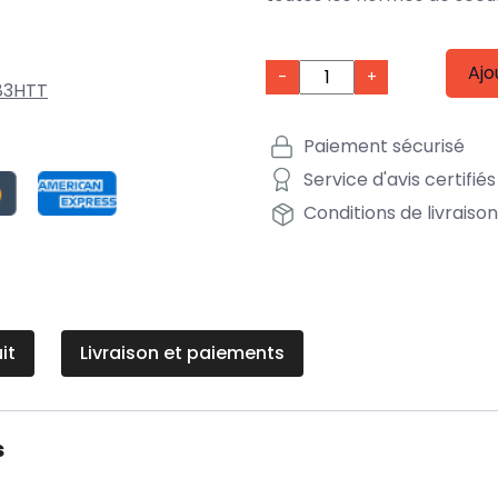
Ajo
-
+
83HTT
Paiement sécurisé
Service d'avis certifiés
Conditions de livraiso
it
Livraison et paiements
s