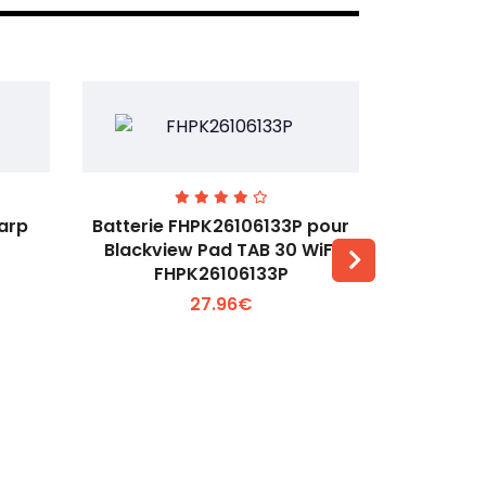
harp
Batterie FHPK26106133P pour
Batterie 
Blackview Pad TAB 30 WiFi
Huawei Ma
FHPK26106133P
Voir plus +
27.96€