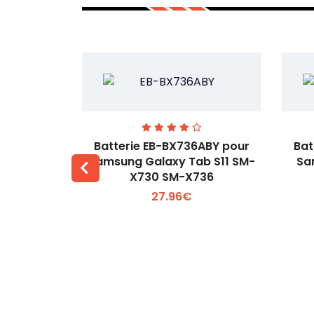
EHW-A pour
Batterie EB-BX736ABY pour
Bat
-W60
Samsung Galaxy Tab S11 SM-
Sa
X730 SM-X736
 +
Voir plus +
27.96€