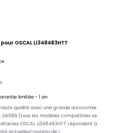
 pour OSCAL Li348483HTT
te
n
arantie limitée - 1 an
haute qualité avec une grande autonomie
 DK069 (tous les modèles compatibles se
batteries OSCAL Li348483HTT répondent à
rité actuellesContenu de l