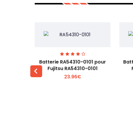
7EGW pour
Batterie RA54310-0101 pour
Bat
D
Fujitsu RA54310-0101
23.96€
 +
Voir plus +