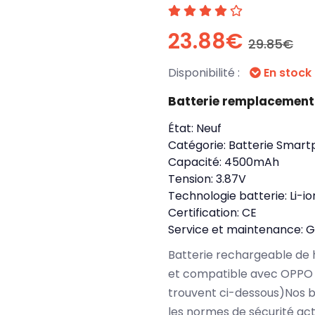
23.88€
29.85€
Disponibilité :
En stock
Batterie remplacement
État:
Neuf
Catégorie:
Batterie Smart
Capacité:
4500mAh
Tension:
3.87V
Technologie batterie:
Li-i
Certification:
CE
Service et maintenance:
G
Batterie rechargeable de 
et compatible avec OPPO 
trouvent ci-dessous)Nos b
les normes de sécurité ac