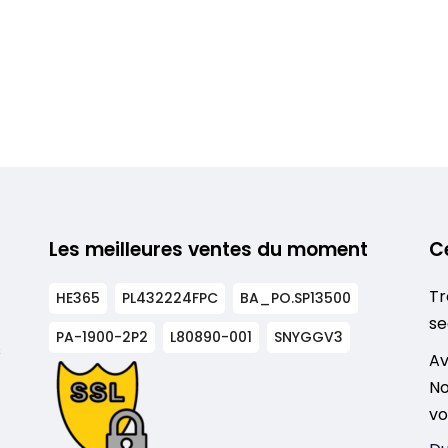
Les meilleures ventes du moment
C
Tr
HE365
PL432224FPC
BA_PO.SP13500
se
PA-1900-2P2
L80890-001
SNYGGV3
s
Av
No
vo