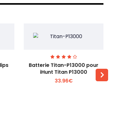
lips
Batterie Titan-P13000 pour
Batterie 
iHunt Titan P13000
33.96€
Voir plus +