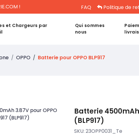
IE.COM !
FAQ
Politique de re
es et Chargeurs par
Qui sommes
Paiem
il
nous
livrai
hone
OPPO
Batterie pour OPPO BLP917
Batterie 4500mAh
(BLP917)
SKU:
23OPP0031_Te