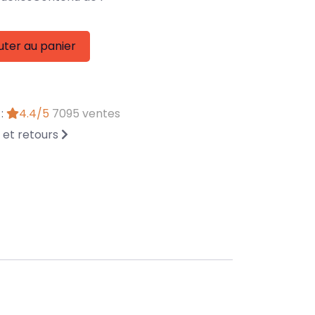
uter au panier
 :
4.4/5
7095 ventes
n et retours