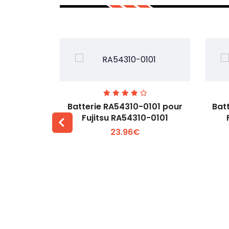
7EGW pour
Batterie RA54310-0101 pour
Bat
D
Fujitsu RA54310-0101
23.96€
 +
Voir plus +