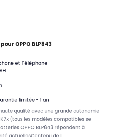
 pour OPPO BLP843
phone et Téléphone
WH
n
arantie limitée - 1 an
haute qualité avec une grande autonomie
K7x (tous les modèles compatibles se
batteries OPPO BLP843 répondent à
rité actuellesContenu de l