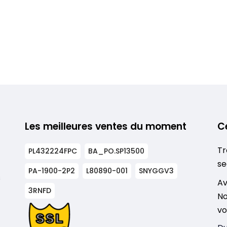
Les meilleures ventes du moment
C
Tr
PL432224FPC
BA_PO.SP13500
se
PA-1900-2P2
L80890-001
SNYGGV3
s
Av
3RNFD
No
vo