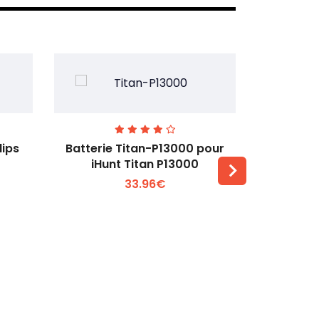
lips
Batterie Titan-P13000 pour
Batterie 
iHunt Titan P13000
33.96€
Voir plus +