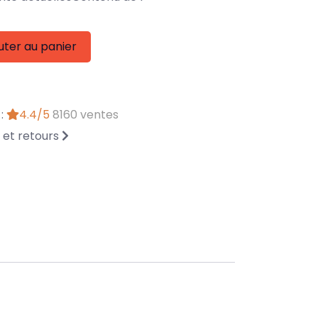
uter au panier
 :
4.4/5
8160 ventes
n et retours