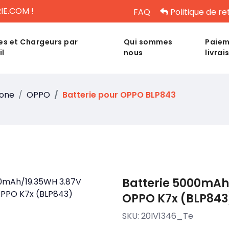
IE.COM !
FAQ
Politique de re
es et Chargeurs par
Qui sommes
Paiem
il
nous
livrai
hone
OPPO
Batterie pour OPPO BLP843
Batterie 5000mAh
OPPO K7x (BLP843
SKU:
20IV1346_Te