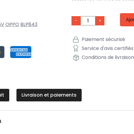
Ajo
-
+
5V
OPPO
BLP843
Paiement sécurisé
Service d'avis certifiés
Conditions de livraiso
it
Livraison et paiements
s