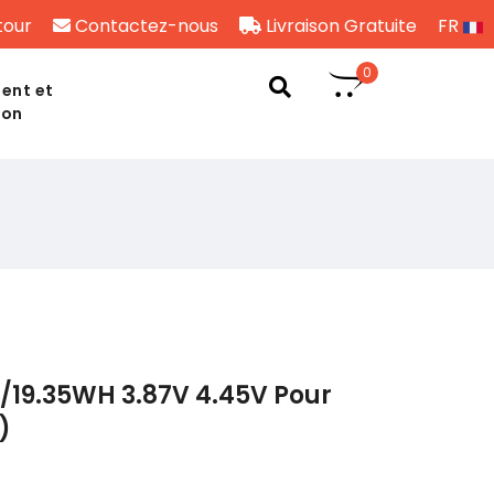
tour
Contactez-nous
Livraison Gratuite
FR
0
ent et
son
/19.35WH 3.87V 4.45V Pour
)