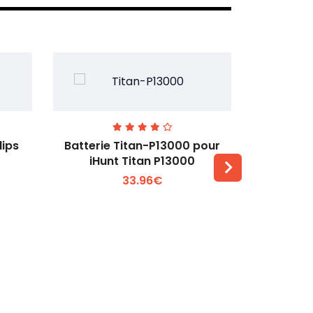
lips
Batterie Titan-P13000 pour
Batterie 
iHunt Titan P13000
33.96€
Voir plus +