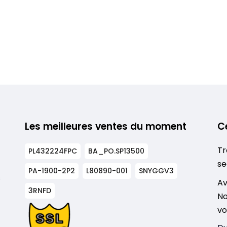
Les meilleures ventes du moment
C
Tr
PL432224FPC
BA_PO.SP13500
se
PA-1900-2P2
L80890-001
SNYGGV3
s
Av
3RNFD
No
vo