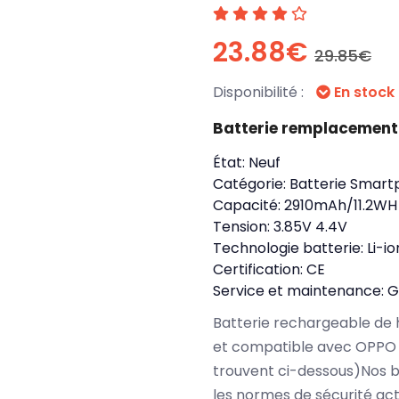
23.88€
29.85€
Disponibilité :
En stock
Batterie remplacement
État:
Neuf
Catégorie:
Batterie Smart
Capacité:
2910mAh/11.2WH
Tension:
3.85V 4.4V
Technologie batterie:
Li-io
Certification:
CE
Service et maintenance:
G
Batterie rechargeable de 
et compatible avec OPPO 
trouvent ci-dessous)Nos 
les normes de sécurité ac