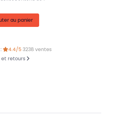
uter au panier
 :
4.4/5
3238 ventes
n et retours