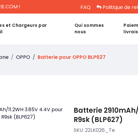
IE.COM !
FAQ
Politique de re
es et Chargeurs par
Qui sommes
Paiem
il
nous
livrai
hone
OPPO
Batterie pour OPPO BLP627
Batterie 2910mAh/
R9sk (BLP627)
SKU:
22LK026_Te