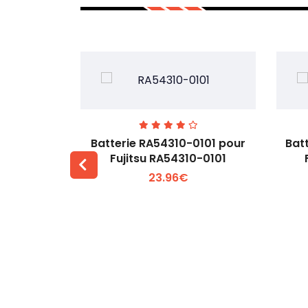
7EGW pour
Batterie RA54310-0101 pour
Bat
D
Fujitsu RA54310-0101
23.96€
 +
Voir plus +