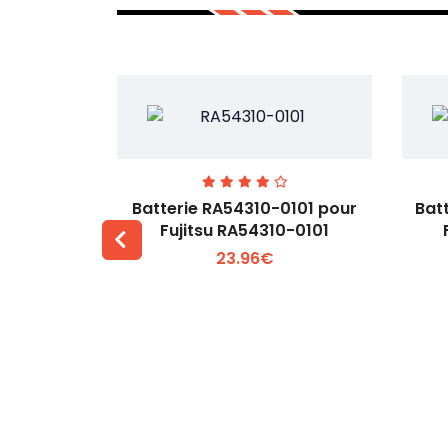
7EGW pour
Batterie RA54310-0101 pour
Bat
D
Fujitsu RA54310-0101
23.96€
 +
Voir plus +