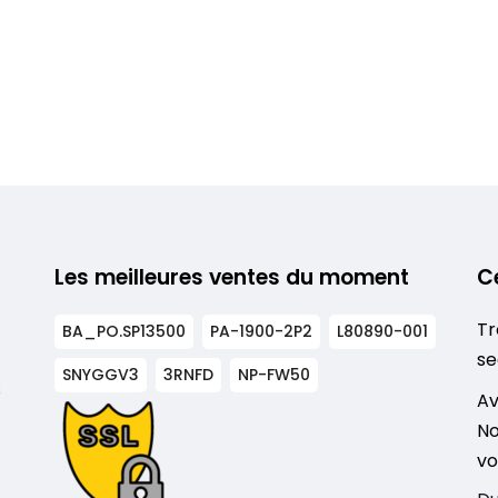
Les meilleures ventes du moment
C
Tr
BA_PO.SP13500
PA-1900-2P2
L80890-001
se
SNYGGV3
3RNFD
NP-FW50
s
Av
No
vo