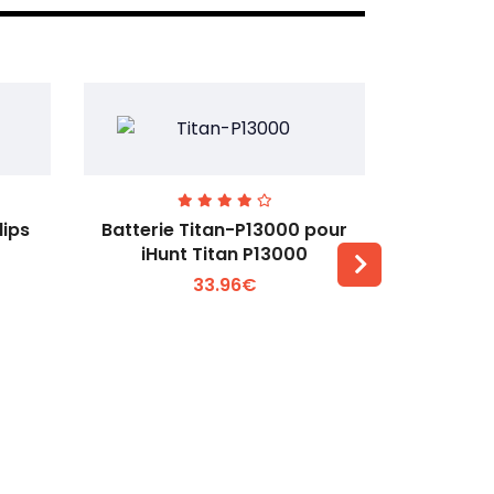
lips
Batterie Titan-P13000 pour
Batterie 
iHunt Titan P13000
33.96€
Voir plus +