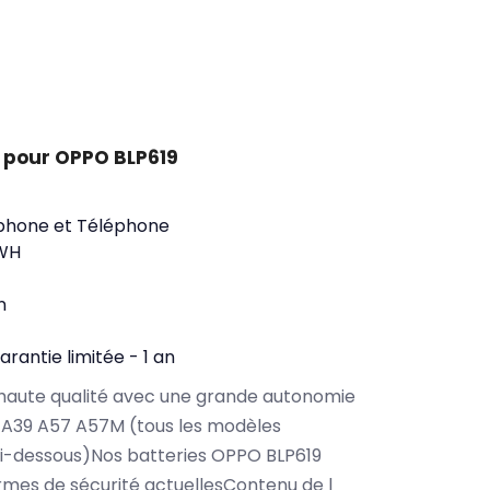
 pour OPPO BLP619
phone et Téléphone
WH
n
arantie limitée - 1 an
haute qualité avec une grande autonomie
A39 A57 A57M (tous les modèles
ci-dessous)Nos batteries OPPO BLP619
rmes de sécurité actuellesContenu de l