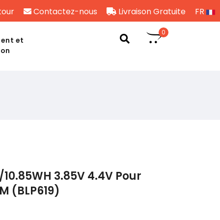
tour
Contactez-nous
Livraison Gratuite
FR
0
ent et
son
/10.85WH 3.85V 4.4V Pour
M (BLP619)