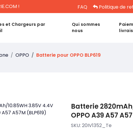
IE.COM !
FAQ
Politique de re
es et Chargeurs par
Qui sommes
Paiem
il
nous
livrai
hone
OPPO
Batterie pour OPPO BLP619
Batterie 2820mAh
OPPO A39 A57 A57
SKU:
20IV1352_Te