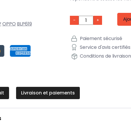
Ajo
-
+
V
OPPO
BLP619
Paiement sécurisé
Service d'avis certifiés
Conditions de livraiso
it
Livraison et paiements
s