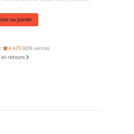
uter au panier
 :
4.4/5
9018 ventes
n et retours