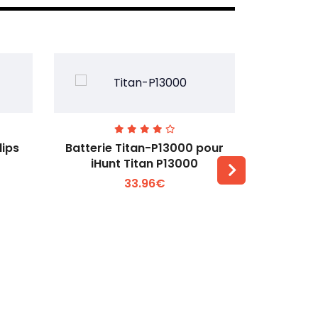
lips
Batterie Titan-P13000 pour
Batterie 
iHunt Titan P13000
33.96€
Voir plus +