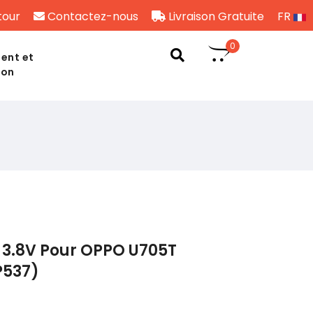
tour
Contactez-nous
Livraison Gratuite
FR
0
ent et
son
 3.8V Pour OPPO U705T
P537)