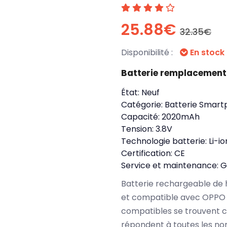
25.88€
32.35€
Disponibilité :
En stock
Batterie remplacement
État:
Neuf
Catégorie:
Batterie Smart
Capacité:
2020mAh
Tension:
3.8V
Technologie batterie:
Li-io
Certification:
CE
Service et maintenance:
G
Batterie rechargeable de 
et compatible avec OPPO 
compatibles se trouvent 
répondent à toutes les no