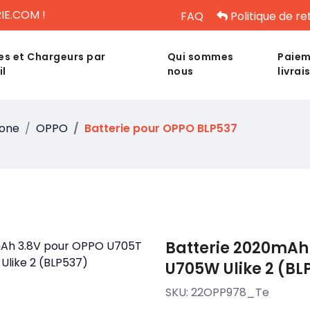
IE.COM !
FAQ
Politique de re
es et Chargeurs par
Qui sommes
Paiem
il
nous
livrai
hone
OPPO
Batterie pour OPPO BLP537
Batterie 2020mAh
U705W Ulike 2 (BL
SKU:
22OPP978_Te