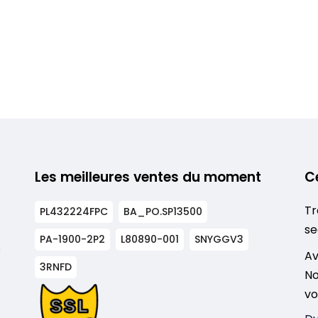
Les meilleures ventes du moment
C
Tr
PL432224FPC
BA_PO.SP13500
se
PA-1900-2P2
L80890-001
SNYGGV3
s
Av
3RNFD
No
vo