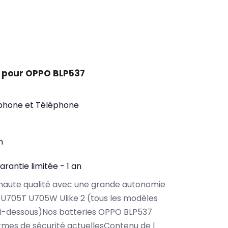
 pour OPPO BLP537
phone et Téléphone
n
arantie limitée - 1 an
haute qualité avec une grande autonomie
U705T U705W Ulike 2 (tous les modèles
ci-dessous)Nos batteries OPPO BLP537
rmes de sécurité actuellesContenu de l