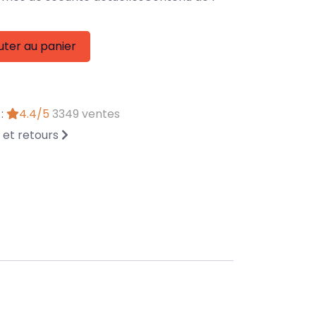
uter au panier
 :
4.4/5
3349 ventes
n et retours