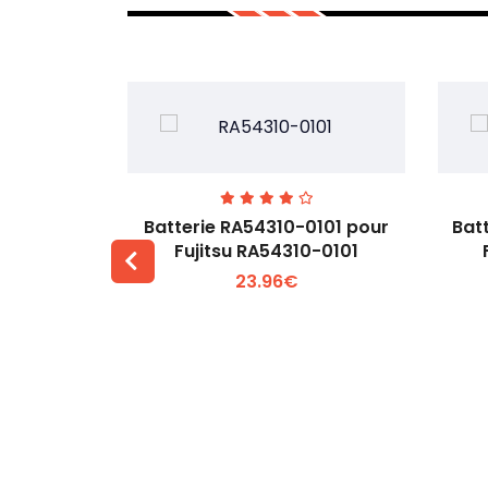
7EGW pour
Batterie RA54310-0101 pour
Bat
D
Fujitsu RA54310-0101
23.96€
 +
Voir plus +