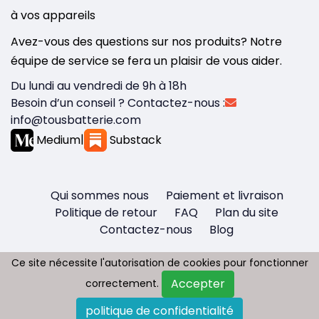
à vos appareils
Avez-vous des questions sur nos produits? Notre
équipe de service se fera un plaisir de vous aider.
Du lundi au vendredi de 9h à 18h
Besoin d’un conseil ? Contactez-nous :
info@tousbatterie.com
Medium
|
Substack
Qui sommes nous
Paiement et livraison
Politique de retour
FAQ
Plan du site
Contactez-nous
Blog
Ce site nécessite l'autorisation de cookies pour fonctionner
Ce site nécessite l'autorisation de cookies pour fonctionner
Accepter
Accepter
correctement.
correctement.
Copyright © 2026 - Tous droit réservés
politique de confidentialité
politique de confidentialité
Tousbatterie.com