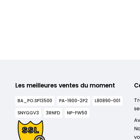
Les meilleures ventes du moment
C
Tr
BA_PO.SP13500
PA-1900-2P2
L80890-001
se
SNYGGV3
3RNFD
NP-FW50
s
Av
No
vo