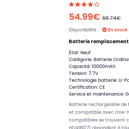
54.99€
68.74€
Disponibilité :
En stock
Batterie remplacemen
État:
Neuf
Catégorie:
Batterie Ordina
Capacité:
10000mAh
Tension:
7.7V
Technologie batterie:
Li-P
Certification:
CE
Service et maintenance:
G
Batterie rechargeable de 
et compatible avec One-N
compatibles se trouvent 
HD499271 répondent à tout