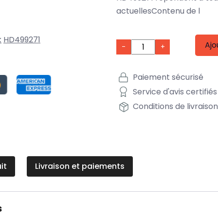
actuellesContenu de l
k
HD499271
Ajo
-
+
Paiement sécurisé
Service d'avis certifiés
Conditions de livraiso
it
Livraison et paiements
s