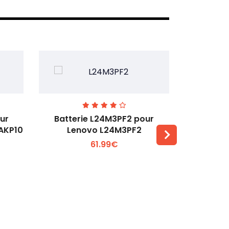
ur
Batterie L24M3PF2 pour
Batter
6AKP10
Lenovo L24M3PF2
Lenovo Th
61.99€
Voir plus +