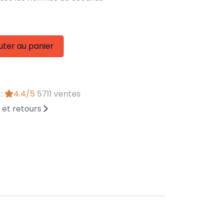
uter au panier
 :
4.4/5
5711 ventes
n et retours