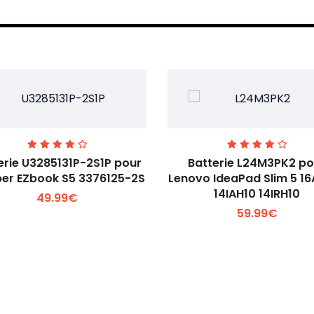
erie U3285131P-2S1P pour
Batterie L24M3PK2 po
er EZbook S5 3376125-2S
Lenovo IdeaPad Slim 5 1
14IAH10 14IRH10
49.99€
Voir plus +
Voir plus +
59.99€