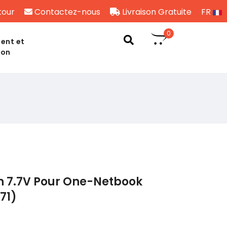
tour
Contactez-nous
Livraison Gratuite
FR
0
ent et
son
h 7.7V Pour One-Netbook
71)