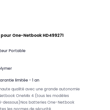
t pour One-Netbook HD499271
teur Portable
olymer
arantie limitée - 1 an
haute qualité avec une grande autonomie
etbook OneMix 4 (tous les modèles
ci-dessous)Nos batteries One-Netbook
es les normes de sécurité