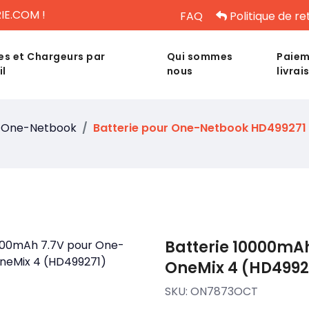
IE.COM !
FAQ
Politique de re
es et Chargeurs par
Qui sommes
Paiem
il
nous
livrai
One-Netbook
Batterie pour One-Netbook HD499271
Batterie 10000mA
OneMix 4 (HD4992
SKU:
ON7873OCT