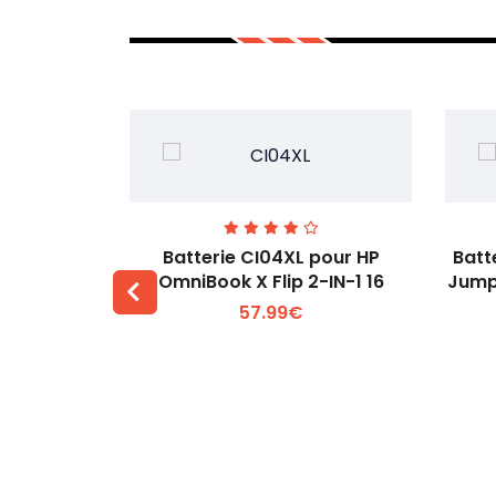
74 pour
Batterie CI04XL pour HP
Batt
-1 Gen 5
OmniBook X Flip 2-IN-1 16
Jump
57.99€
 +
Voir plus +