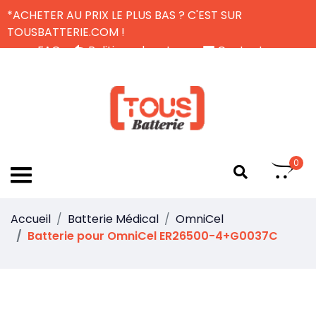
*ACHETER AU PRIX LE PLUS BAS ? C'EST SUR
TOUSBATTERIE.COM !
FAQ
Politique de retour
Contactez-nous
Livraison Gratuite
FR
0
Accueil
Batterie Médical
OmniCel
Batterie pour OmniCel ER26500-4+G0037C