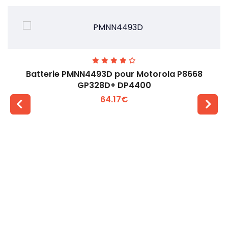
Batterie PMNN4493D pour Motorola P8668
GP328D+ DP4400
64.17€
Voir plus +