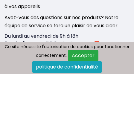
à vos appareils
Avez-vous des questions sur nos produits? Notre
équipe de service se fera un plaisir de vous aider.
Du lundi au vendredi de 9h à 18h
Besoin d’un conseil ? Contactez-nous :
Ce site nécessite l'autorisation de cookies pour fonctionner
Ce site nécessite l'autorisation de cookies pour fonctionner
info@tousbatterie.com
Accepter
Accepter
correctement.
correctement.
Medium
|
Substack
politique de confidentialité
politique de confidentialité
Qui sommes nous
Paiement et livraison
Politique de retour
FAQ
Plan du site
Contactez-nous
Blog
Copyright © 2026 - Tous droit réservés
Tousbatterie.com