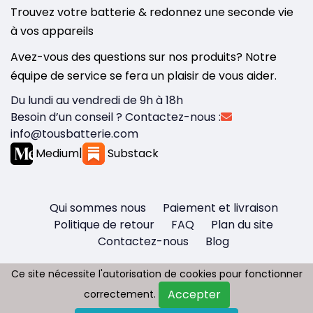
Trouvez votre batterie & redonnez une seconde vie
à vos appareils
Avez-vous des questions sur nos produits? Notre
équipe de service se fera un plaisir de vous aider.
Du lundi au vendredi de 9h à 18h
Besoin d’un conseil ? Contactez-nous :
info@tousbatterie.com
Medium
|
Substack
Qui sommes nous
Paiement et livraison
Politique de retour
FAQ
Plan du site
Contactez-nous
Blog
Ce site nécessite l'autorisation de cookies pour fonctionner
Ce site nécessite l'autorisation de cookies pour fonctionner
Accepter
Accepter
correctement.
correctement.
Copyright © 2026 - Tous droit réservés