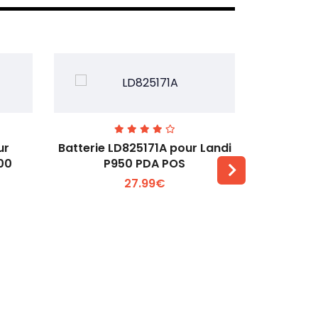
ur
Batterie LD825171A pour Landi
Batter
00
P950 PDA POS
Newpos
27.99€
Voir plus +