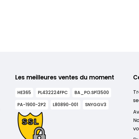
Les meilleures ventes du moment
C
Tr
HE365
PL432224FPC
BA_PO.SP13500
se
PA-1900-2P2
L80890-001
SNYGGV3
s
Av
No
vo