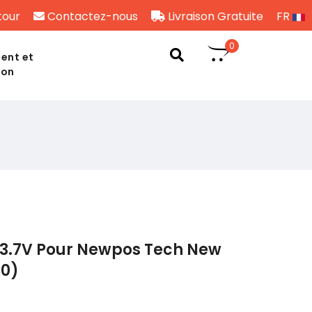
tour
Contactez-nous
Livraison Gratuite
FR
0
ent et
son
 3.7V Pour Newpos Tech New
00)