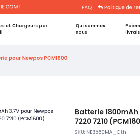
IE.COM !
FAQ
Politique de re
es et Chargeurs par
Qui sommes
Paiem
il
nous
livrai
erie pour Newpos PCM1800
Batterie 1800mAh
7220 7210 (PCM18
SKU:
NE3560MA_Oth