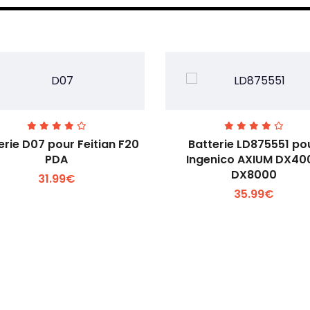
erie D07 pour Feitian F20
Batterie LD875551 po
PDA
Ingenico AXIUM DX40
DX8000
31.99€
Voir plus +
Voir plus +
35.99€