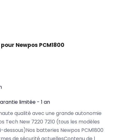
t pour Newpos PCM1800
n
arantie limitée - 1 an
haute qualité avec une grande autonomie
s Tech New 7220 7210 (tous les modèles
ci-dessous)Nos batteries Newpos PCM1800
rmes de sécurité actuellesContenu de l