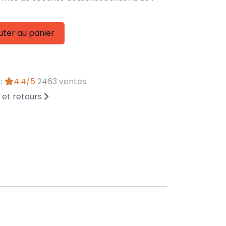
uter au panier
 :
4.4/5
2463 ventes
n et retours