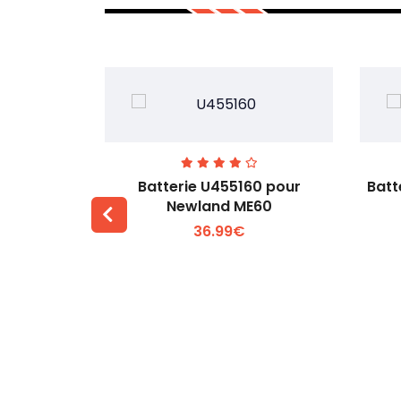
pour Urovo
Batterie U455160 pour
Batt
Newland ME60
36.99€
 +
Voir plus +