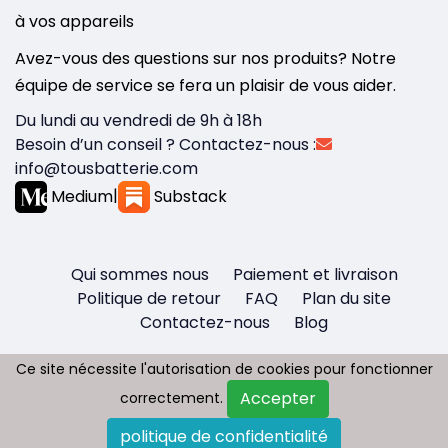
à vos appareils
Avez-vous des questions sur nos produits? Notre
équipe de service se fera un plaisir de vous aider.
Du lundi au vendredi de 9h à 18h
Besoin d’un conseil ? Contactez-nous :
info@tousbatterie.com
Medium
|
Substack
Qui sommes nous
Paiement et livraison
Politique de retour
FAQ
Plan du site
Contactez-nous
Blog
Ce site nécessite l'autorisation de cookies pour fonctionner
Ce site nécessite l'autorisation de cookies pour fonctionner
Accepter
Accepter
correctement.
correctement.
Copyright © 2026 - Tous droit réservés
politique de confidentialité
politique de confidentialité
Tousbatterie.com