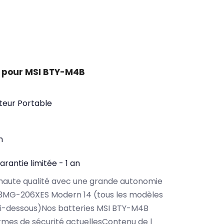
t pour MSI BTY-M4B
teur Portable
n
arantie limitée - 1 an
haute qualité avec une grande autonomie
13MG-206XES Modern 14 (tous les modèles
ci-dessous)Nos batteries MSI BTY-M4B
rmes de sécurité actuellesContenu de l