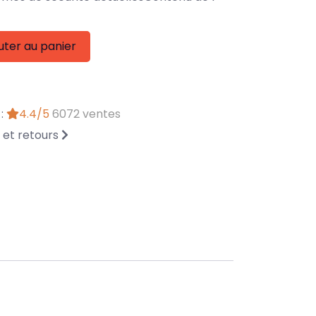
uter au panier
 :
4.4/5
6072 ventes
n et retours