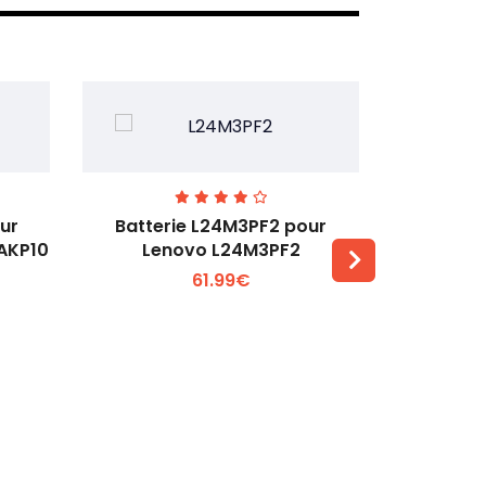
ur
Batterie L24M3PF2 pour
Batter
6AKP10
Lenovo L24M3PF2
Lenovo Th
61.99€
Voir plus +