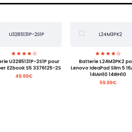
erie U3285131P-2S1P pour
Batterie L24M3PK2 po
er EZbook S5 3376125-2S
Lenovo IdeaPad Slim 5 1
14IAH10 14IRH10
49.99€
Voir plus +
Voir plus +
59.99€