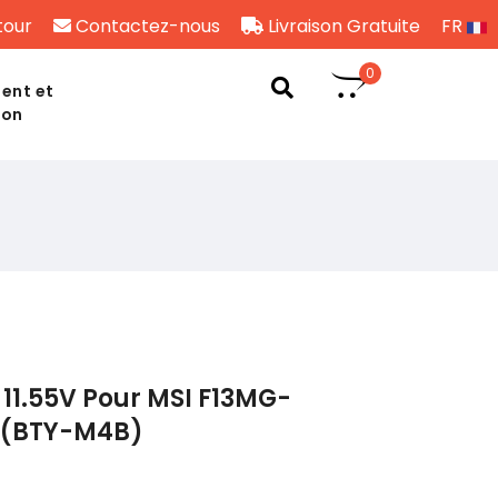
tour
Contactez-nous
Livraison Gratuite
FR
0
ent et
son
11.55V Pour MSI F13MG-
 (BTY-M4B)