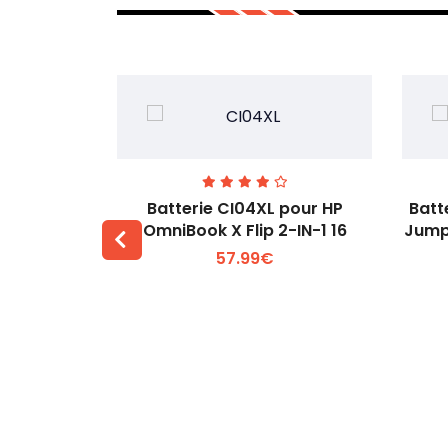
74 pour
Batterie CI04XL pour HP
Batt
-1 Gen 5
OmniBook X Flip 2-IN-1 16
Jump
57.99€
 +
Voir plus +