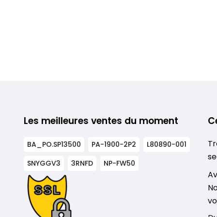
Les meilleures ventes du moment
C
Tr
BA_PO.SP13500
PA-1900-2P2
L80890-001
se
SNYGGV3
3RNFD
NP-FW50
s
Av
No
vo