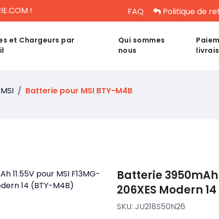
IE.COM !
FAQ
Politique de re
es et Chargeurs par
Qui sommes
Paiem
il
nous
livrai
MSI
Batterie pour MSI BTY-M4B
Batterie 3950mAh 
206XES Modern 14
SKU:
JU218S50N26