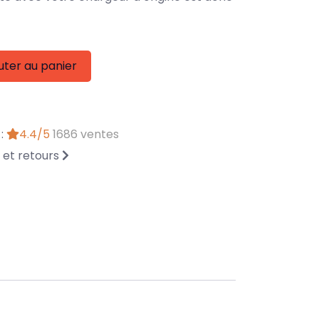
uter au panier
 :
4.4/5
1686 ventes
n et retours