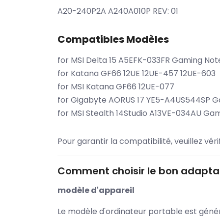
A20-240P2A A240A010P REV: 01
Compatibles Modèles
for MSI Delta 15 A5EFK-033FR Gaming No
for Katana GF66 12UE 12UE-457 12UE-603
for MSI Katana GF66 12UE-077
for Gigabyte AORUS 17 YE5-A4US544SP G
for MSI Stealth 14Studio A13VE-034AU Ga
Pour garantir la compatibilité, veuillez vér
Comment choisir le bon adaptat
modèle d'appareil
Le modèle d'ordinateur portable est généra