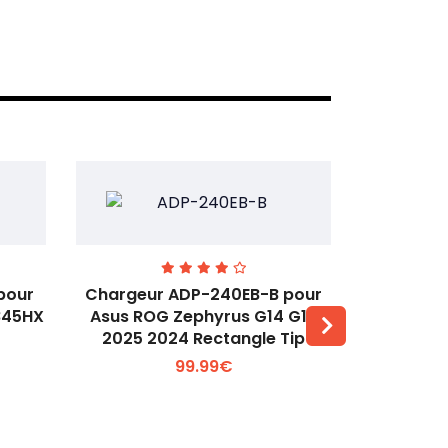
pour
Chargeur ADP-240EB-B pour
Chargeur 
845HX
Asus ROG Zephyrus G14 G16
OMEN 17
2025 2024 Rectangle Tip
Voir plus +
99.99€