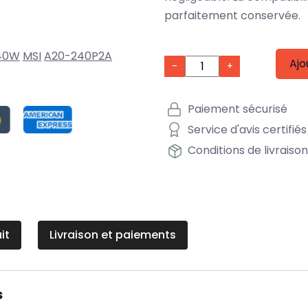
parfaitement conservée.
240W
MSI
A20-240P2A
Ajo
-
+
Paiement sécurisé
Service d'avis certifiés
Conditions de livraiso
it
Livraison et paiements
s