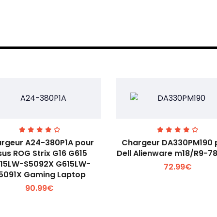
rgeur A24-380P1A pour
Chargeur DA330PM190 
sus ROG Strix G16 G615
Dell Alienware m18/R9-7
15LW-S5092X G615LW-
72.99€
Voir plus +
Voir plus +
5091X Gaming Laptop
90.99€