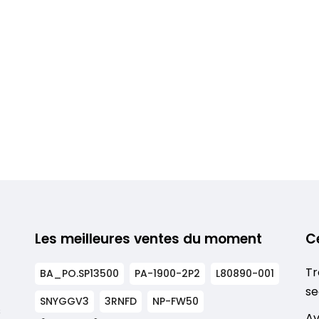
Les meilleures ventes du moment
C
Tr
BA_PO.SP13500
PA-1900-2P2
L80890-001
se
SNYGGV3
3RNFD
NP-FW50
s
Av