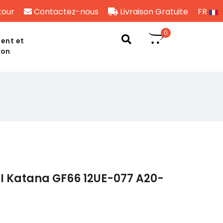
tour
Contactez-nous
Livraison Gratuite
FR
0
ent et
son
I Katana GF66 12UE-077 A20-