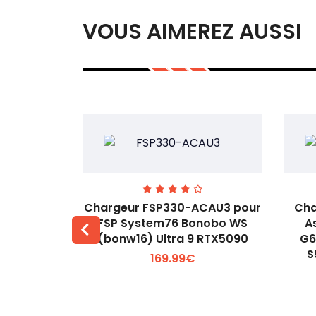
VOUS AIMEREZ AUSSI
H-HB pour
Chargeur FSP330-ACAU3 pour
Cha
19V 3.43A
FSP System76 Bonobo WS
A
apter
(bonw16) Ultra 9 RTX5090
G6
 +
Voir plus +
S
169.99€