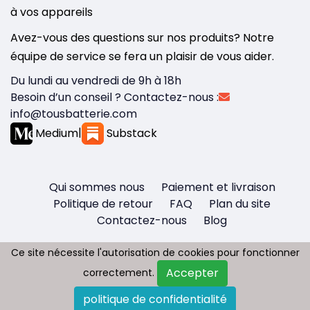
à vos appareils
Avez-vous des questions sur nos produits? Notre
équipe de service se fera un plaisir de vous aider.
Du lundi au vendredi de 9h à 18h
Besoin d’un conseil ? Contactez-nous :
info@tousbatterie.com
Medium
|
Substack
Qui sommes nous
Paiement et livraison
Politique de retour
FAQ
Plan du site
Contactez-nous
Blog
Ce site nécessite l'autorisation de cookies pour fonctionner
Ce site nécessite l'autorisation de cookies pour fonctionner
Accepter
Accepter
correctement.
correctement.
Copyright © 2026 - Tous droit réservés
politique de confidentialité
politique de confidentialité
Tousbatterie.com