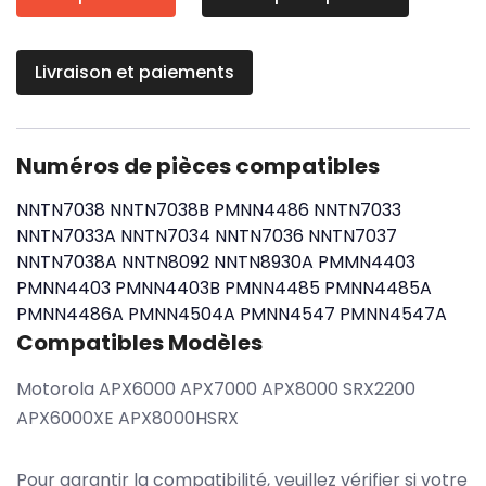
Livraison et paiements
Numéros de pièces compatibles
NNTN7038
NNTN7038B
PMNN4486
NNTN7033
NNTN7033A
NNTN7034
NNTN7036
NNTN7037
NNTN7038A
NNTN8092
NNTN8930A
PMMN4403
PMNN4403
PMNN4403B
PMNN4485
PMNN4485A
PMNN4486A
PMNN4504A
PMNN4547
PMNN4547A
Compatibles Modèles
Motorola APX6000 APX7000 APX8000 SRX2200
APX6000XE APX8000HSRX
Pour garantir la compatibilité, veuillez vérifier si votre