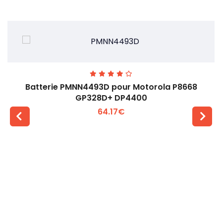
Batterie PMNN4493D pour Motorola P8668
GP328D+ DP4400
64.17€
Voir plus +