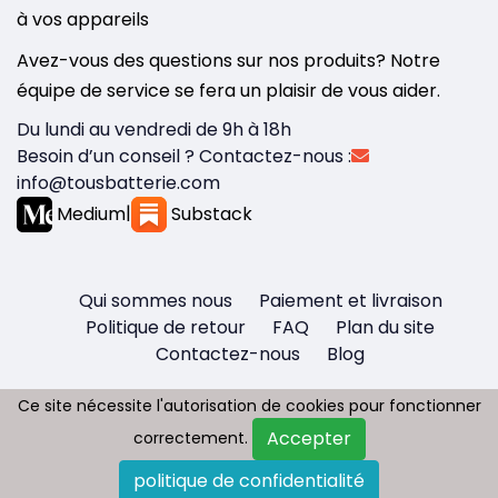
à vos appareils
Avez-vous des questions sur nos produits? Notre
équipe de service se fera un plaisir de vous aider.
Du lundi au vendredi de 9h à 18h
Besoin d’un conseil ? Contactez-nous :
info@tousbatterie.com
Medium
|
Substack
Qui sommes nous
Paiement et livraison
Politique de retour
FAQ
Plan du site
Contactez-nous
Blog
Ce site nécessite l'autorisation de cookies pour fonctionner
Ce site nécessite l'autorisation de cookies pour fonctionner
Accepter
Accepter
correctement.
correctement.
Copyright © 2026 - Tous droit réservés
politique de confidentialité
politique de confidentialité
Tousbatterie.com