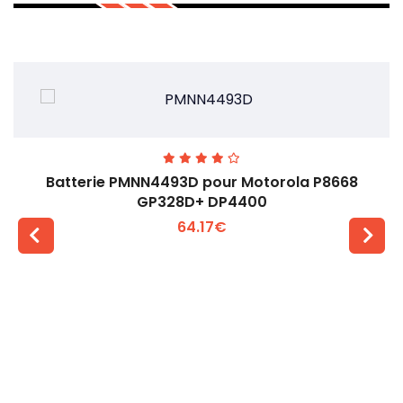
Batterie PMNN4493D pour Motorola P8668
GP328D+ DP4400
64.17€
Voir plus +