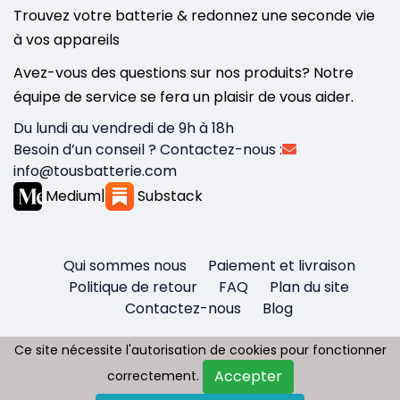
Trouvez votre batterie & redonnez une seconde vie
à vos appareils
Avez-vous des questions sur nos produits? Notre
équipe de service se fera un plaisir de vous aider.
Du lundi au vendredi de 9h à 18h
Besoin d’un conseil ? Contactez-nous :
info@tousbatterie.com
Medium
|
Substack
Qui sommes nous
Paiement et livraison
Politique de retour
FAQ
Plan du site
Contactez-nous
Blog
Ce site nécessite l'autorisation de cookies pour fonctionner
Ce site nécessite l'autorisation de cookies pour fonctionner
Accepter
Accepter
correctement.
correctement.
Copyright © 2026 - Tous droit réservés